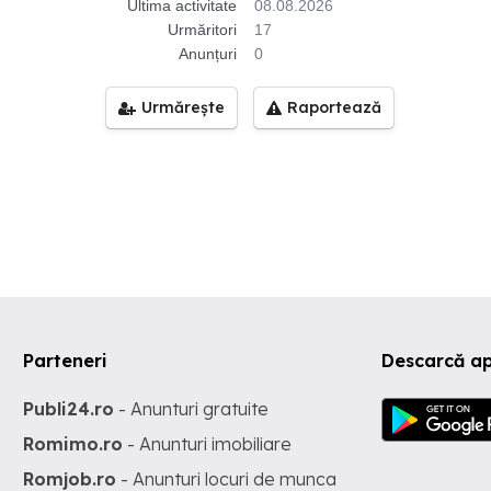
Ultima activitate
08.08.2026
Urmăritori
17
Anunțuri
0
Urmărește
Raportează
Parteneri
Descarcă ap
Publi24.ro
- Anunturi gratuite
Romimo.ro
- Anunturi imobiliare
Romjob.ro
- Anunturi locuri de munca