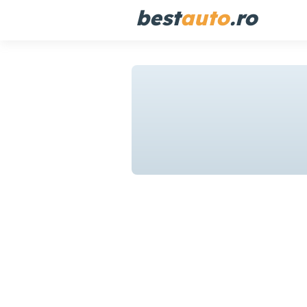
best
auto
.ro