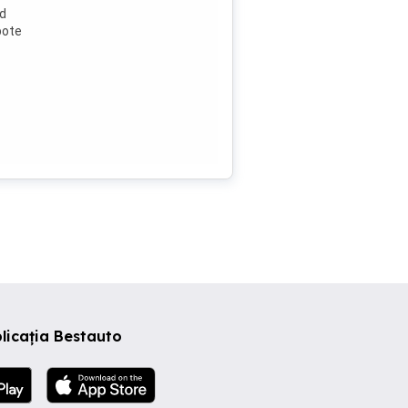
nd
pote
licația Bestauto