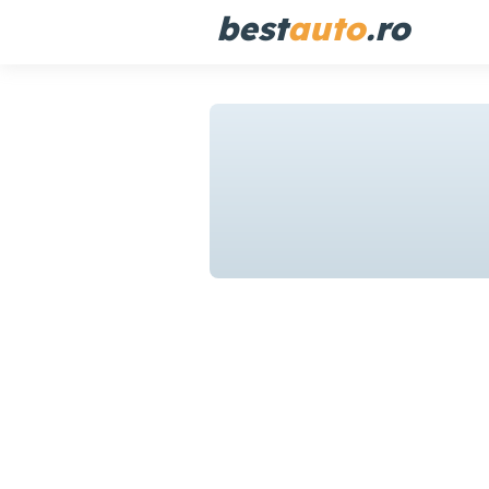
best
auto
.ro