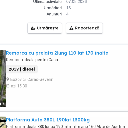
Ultima activitate
07.08.2026
Urmăritori
13
Anunțuri
4
Urmărește
Raportează
Remorca cu prelata 2lung 110 lat 170 inalta
Remorca ideala pentru Casa
2019 | diesel
Bozovici, Caras-Severin
azi 15:30
5
Platforma Auto 380L 190lat 1300kg
Platforma ideala 380 lunga 190 lata intre arip 160 Akte de Austria