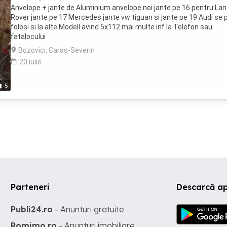
Anvelope + jante de Aluminium anvelope noi jante pe 16 pentru La
Rover jante pe 17 Mercedes jante vw tiguan si jante pe 19 Audi se 
folosi si la alte Modell avind 5x112 mai multe inf la Telefon sau
fatalocului
Bozovici, Caras-Severin
20 iulie
5
Parteneri
Descarcă ap
Publi24.ro
- Anunturi gratuite
Romimo.ro
- Anunturi imobiliare