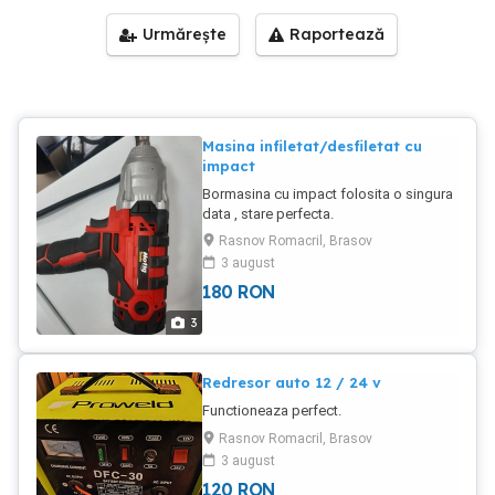
Urmărește
Raportează
Masina infiletat/desfiletat cu
impact
Bormasina cu impact folosita o singura
data , stare perfecta.
Rasnov Romacril, Brasov
3 august
180
RON
3
Redresor auto 12 / 24 v
Functioneaza perfect.
Rasnov Romacril, Brasov
3 august
120
RON