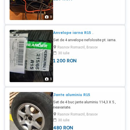
3
Anvelope iarna R15 .
Set de 4 anvelope nefolosite pt. iarna.
Rasnov Romacril, Brasov
30 iulie
1 200
RON
3
Jante aluminiu R15
Set de 4 buc jante aluminiu 114,3 X 5 ,
neavariate.
Rasnov Romacril, Brasov
30 iulie
480
RON