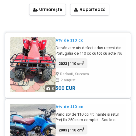
Urmărește
Raportează
Atv de 110 cc
De vânzare atv defect adus recent din
Portugalia de 110 cc cu tot cu acte .Nu
știu ce defect are. PRET 500 EURO!!!
3
2023 | 110 cm
Radauti, Suceava
2 august
500
EUR
5
Atv de 110 cc
Vând atv de 110 cc 4 t înainte si retur,
Preț fix 250 euro complet . Sau la o
cerere mai mare se dezmembrează.
3
2003 | 110 cm