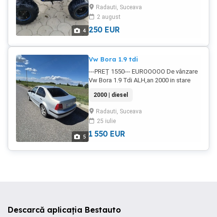
Radauti, Suceava
2 august
250
EUR
4
Vw Bora 1.9 tdi
---PREȚ 1550--- EUROOOOO De vânzare
Vw Bora 1.9 Tdi ALH,an 2000 in stare
foarte bună de funcționare, arată foarte
2000 | diesel
bine pentru vârsta ei.Recent făcut itp-ul .
Are foarte multe piese
Radauti, Suceava
schimbate,ambreiaj, distribuție,
25 iulie
ulei,filtre,radiatoare, placute +discuri,
compresor clima,turbina, si mai sunt ..
1 550
EUR
5
Este o masina de buget ,te poți baza pe
ea oricând Se oferă fiscal !!!
Descarcă aplicația Bestauto