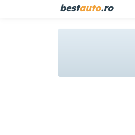
best
auto
.ro