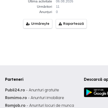
Ultima activitate
06.08.2026
Urmăritori
11
Anunțuri
0
Urmărește
Raportează
Parteneri
Descarcă ap
Publi24.ro
- Anunturi gratuite
Romimo.ro
- Anunturi imobiliare
Romjob.ro
- Anunturi locuri de munca