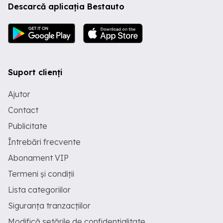
Descarcă aplicația Bestauto
Family Euro 6 2 chei Tuv Distribuție
schimbata (acte doveditoare) Avariat
conform foto
Suport clienți
Ajutor
Contact
Publicitate
Întrebări frecvente
Abonament VIP
Termeni și condiții
Lista categoriilor
Siguranța tranzacțiilor
Modifică setările de confidențialitate