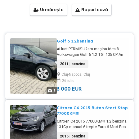
Urmărește
Raportează
Golf 6 1.2benzina
Ai luat PERMISU?am mașina ideală
Volkswagen Golf 6 1.2 TSI 105 CP An
14.03.2011 Cutie manuala 6+1 trepte
2011 | benzina
Euro 5 Climatronic Scaune încălzite
4XGeamuri electrice Oglinzi electrice
Cluj-Napoca, Cluj
încălzite Senzori parcare fata spate cu
26 iulie
afișaj Media AUX USB CD Radio original
VW Asistență la pornire în rampa Jante
3 000
EUR
3
aliaj cauciucuri foarte bune Închidere
centralizata Cornering lights Volan piele
Pilot automat Carte service 2999
Citroen C4 2015 Buton Start Stop
necesita atenție la aripii
77000KM!!!
Citroen C4 2015 77000KM!!! 1.2 benzina
131Cp manual 6 trepte Euro 6 Mod Eco
Buton Start Stop Keyless Entry Keyless
2015 | benzina
Go Interior piele +alcantara +material