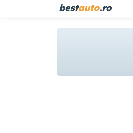
best
auto
.ro