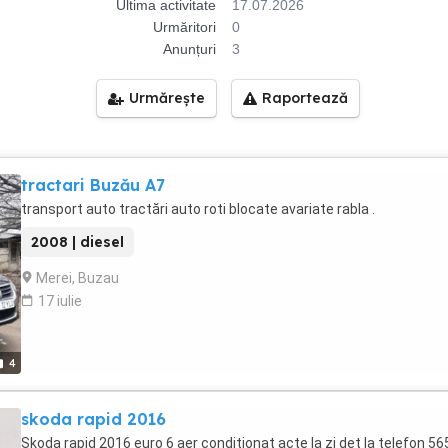
Ultima activitate
17.07.2026
Urmăritori
0
Anunțuri
3
Urmărește
Raportează
tractari Buzău A7
transport auto tractări auto roti blocate avariate rabla .
2008 | diesel
Merei, Buzau
17 iulie
4
skoda rapid 2016
Skoda rapid 2016 euro 6 aer condiționat acte la zi det la telefon 56