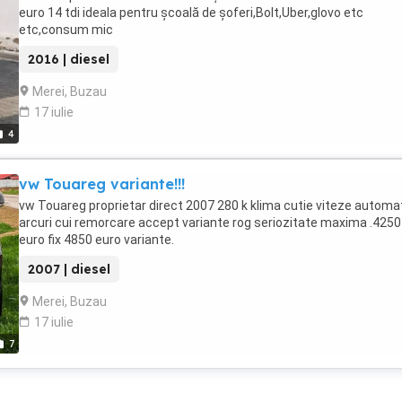
euro 14 tdi ideala pentru școală de șoferi,Bolt,Uber,glovo etc
etc,consum mic
2016 | diesel
Merei, Buzau
17 iulie
4
vw Touareg variante!!!
vw Touareg proprietar direct 2007 280 k klima cutie viteze automa
arcuri cui remorcare accept variante rog seriozitate maxima .4250
euro fix 4850 euro variante.
2007 | diesel
Merei, Buzau
17 iulie
7