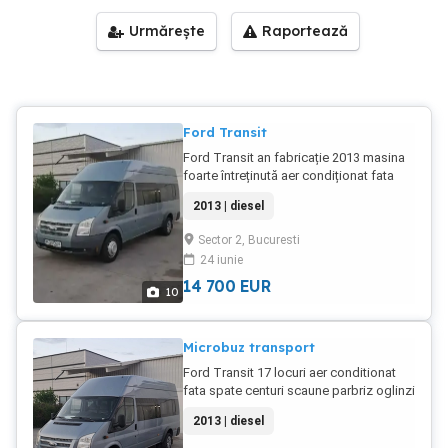
Urmărește
Raportează
Ford Transit
Ford Transit an fabricație 2013 masina
foarte întreținută aer condiționat fata
sofer și spate pasager webasto oglinzi
2013 | diesel
electrice încălzite comenzi volan pilot
automat parbriz incalzit 17 locuri
Sector 2, Bucuresti
masina efectuează curse transport
24 iunie
angajati se poate elibera factura
14 700
EUR
10
Microbuz transport
Ford Transit 17 locuri aer conditionat
fata spate centuri scaune parbriz oglinzi
incalzite pilot automat comenzi volan
2013 | diesel
incalzire webasto se emite factura