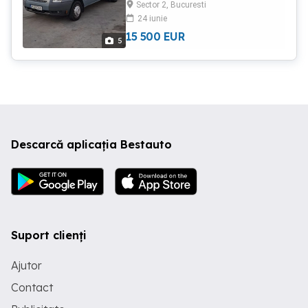
Sector 2, Bucuresti
24 iunie
15 500
EUR
5
Descarcă aplicația Bestauto
Suport clienți
Ajutor
Contact