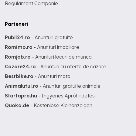
Regulament Campanie
si discurile si placutele la toate rotile
Masina nu necesita in viitorul apropiat
nici un schimb sau investitie.
Parteneri
Publi24.ro
- Anunturi gratuite
Romimo.ro
- Anunturi imobiliare
Romjob.ro
- Anunturi locuri de munca
Cazare24.ro
- Anunturi cu oferte de cazare
Bestbike.ro
- Anunturi moto
Animalutul.ro
- Anunturi gratuite animale
Startapro.hu
- Ingyenes Apróhirdetés
Quoka.de
- Kostenlose Kleinanzeigen