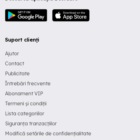
climatizare automată pe două zone,
geamuri electrice, oglinzi electrice și
încălzite, cruise control, sistem audio,
radio, Bluetooth, navigație, faruri LED,
lumini spate LED, ABS, ESP, airbag-uri
frontale, laterale, cortină și genunchi, hill
holder, sistem Start Stop, control
Suport clienți
tracțiune, frâne asistate, jante aliaj 18 ,
volan multifuncțional îmbrăcat în piele
Ajutor
cu padele, keyless start, scaune față
reglabile electric, suspensie reglabilă,
Contact
senzori ploaie, sistem hands-free,
sistem audio performant, pilot automat,
Publicitate
asistență fază lunga Automata.
Întrebări frecvente
Tehnologie Mild Hybrid EQ-Boost Putere
184Cp + 20Cp Electric Cauciucuri de
Abonament VIP
vara si genti pachet Amg( nu sunt
fisurate). Scaunele si bacheta cu sistem
Termeni și condiții
de incalzire,material Piele si Alcantara(
nu sunt crapate sau rupte). Ultima
Lista categoriilor
revizie a fost facuta in luna februarie, la
Siguranța tranzacțiilor
reprezentanta Mercedes in
Bucuresti,unde a fost facuta revizia
Modifică setările de confidențialitate
periodica la ulei( filtre) motor+ ulei (filtre
cutie). De asemenea au fost schimbate