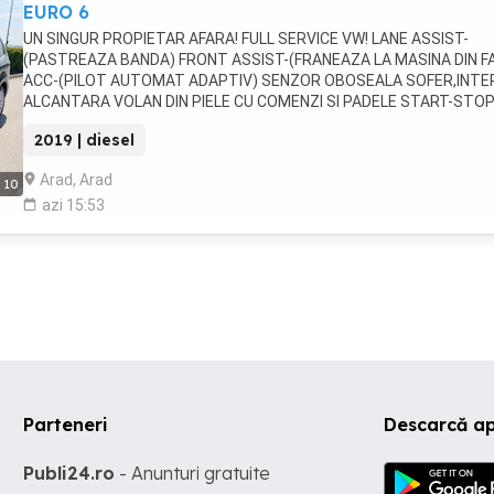
EURO 6
UN SINGUR PROPIETAR AFARA! FULL SERVICE VW! LANE ASSIST-
(PASTREAZA BANDA) FRONT ASSIST-(FRANEAZA LA MASINA DIN F
ACC-(PILOT AUTOMAT ADAPTIV) SENZOR OBOSEALA SOFER,INTE
ALCANTARA VOLAN DIN PIELE CU COMENZI SI PADELE START-STOP
SEMAFOR,SISTEM ANTIDERAPAJ AER CONDITIONAT,INCAZLIRE IN
2019 | diesel
SCAUNE SENZORI DE PARCARE FATA-SPATE CU AFISAJ BUTON
RESETARE PNEURI,PRIZA DE 12V AUTO HOLD,FRANA DE MANA LA
Arad, Arad
10
BUTON COMPUTER MARE DE BORD NAVIGATIE ORIGINALA VW
azi 15:53
GENERATIE NOUA (MIB2 PQ) cu TOUCHSCREEN (bluetooth,radio-
mp3,USB,AUX,ETC..) OGLINDA RETROVIZOARE HELIOMATA SENZOR
LUMINI + SENZORI DE PLOAIE PORTBAGAJ CU INCHIDERE LA BUTON
CHEI) 4 X GEAM. ELECTRICE,OGLINZI ELECT.INCALZITE PROIECTOA
CEATA JANTE AL.ORIGINALE VW
Parteneri
Descarcă ap
Publi24.ro
- Anunturi gratuite