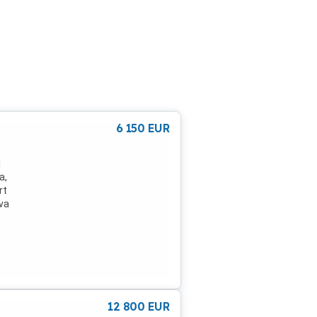
6 150
EUR
|
a,
rt
va
n din
spate
 de
rata
12 800
EUR