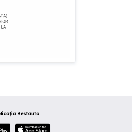
ATA)
RIOR
 LA
I DE
,(2 X
RE
licația Bestauto