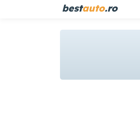
best
auto
.ro