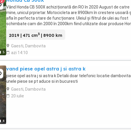
Honda CB 500X
2
Vând Honda CB 500X achiziționată din RO în 2020 August de catre
mine, unicul prprietar. Motocicleta are 8900km în crestere usoară ș
afla în perfecta stare de funcționare. Uleiul și filtrul de ulei au fost
schimbate cam din 2000 în 2000km fiind utilizate doar produse Ho
Încă de la achiziționare ...
3
2019 | 471 cm
| 8900 km
Gaesti, Dambovita
5
azi 14:10
vand piese opel astra j si astra k
piese opel astra j si astra k Detalii doar telefonic locatie dambovita
unele piese se pt aduce si in bucuresti
Gaesti, Dambovita
20 iulie
4