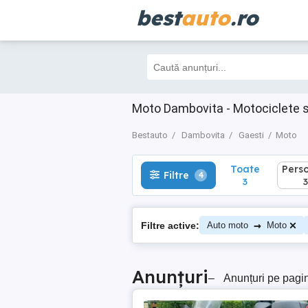
best
auto
.ro
Toate
Perso
Filtre
4
3
3
Moto Dambovita - Motociclete 
Bestauto
Dambovita
Gaesti
Moto
Toate
Pers
Filtre
4
3
3
→
Filtre active:
Auto moto
Moto
Anunțuri
–
Anunțuri pe pagi