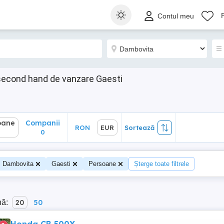
ane
Companii
RON
EUR
Sortează
Contul meu
0
second hand de vanzare Gaesti
oane
Companii
RON
EUR
Sortează
0
Dambovita
Gaesti
Persoane
Șterge toate filtrele
nă:
20
50