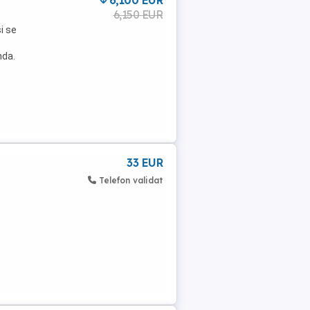
6,100 EUR
6,150 EUR
i se
nda.
33 EUR
Telefon validat