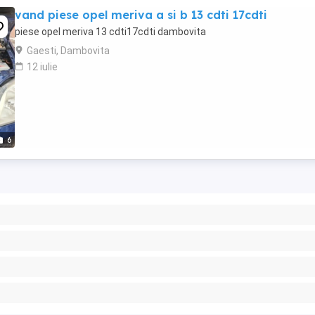
vand piese opel meriva a si b 13 cdti 17cdti
piese opel meriva 13 cdti17cdti dambovita
Gaesti, Dambovita
12 iulie
6