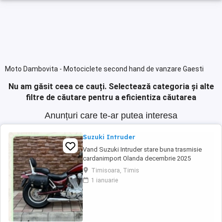
Moto Dambovita - Motociclete second hand de vanzare Gaesti
Nu am găsit ceea ce cauți.
Selectează categoria și alte
filtre de căutare pentru a eficientiza căutarea
Anunțuri care te-ar putea interesa
Suzuki Intruder
Vand Suzuki Intruder stare buna trasmisie
cardanimport Olanda decembrie 2025
inmatriculat RO IN FEBRUARIE Nu raspund la
Timisoara, Timis
mesaje.Schimb cu ATV plus sau minus
1 ianuarie
diferenta