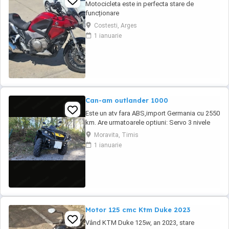
Motocicleta este in perfecta stare de
funcționare
Costesti, Arges
1 ianuarie
Can-am outlander 1000
Este un atv fara ABS,import Germania cu 2550
km. Are urmatoarele optiuni: Servo 3 nivele
Suspensie FOX cu rebound Bullbar fata
Moravita, Timis
Bullbar spate Handguardurile Can am Jante
1 ianuarie
beadlock
Motor 125 cmc Ktm Duke 2023
Vând KTM Duke 125w, an 2023, stare