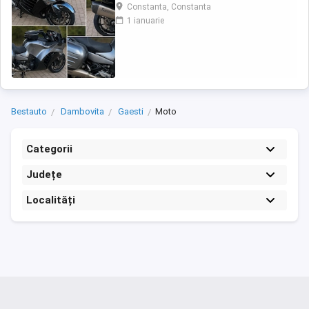
încă întoarce priviri și iubește kilometrii. A fost
Constanta, Constanta
răsfățată, întreținută la timp și tratată cu
1 ianuarie
respect. O dau doar cuiva care va avea grijă
de ea așa cum am făcut-o și eu. Restul îl va
convinge ea la prima cheie. Vă ...
Bestauto
Dambovita
Gaesti
Moto
Categorii
Județe
Localități