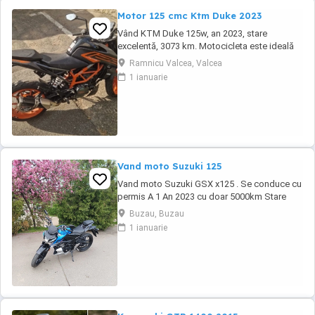
Motor 125 cmc Ktm Duke 2023
Vând KTM Duke 125w, an 2023, stare
excelentă, 3073 km. Motocicleta este ideală
pentru începători sau pentru oraș. Fără daune,
Ramnicu Valcea, Valcea
lovituri!
1 ianuarie
Vand moto Suzuki 125
Vand moto Suzuki GSX x125 . Se conduce cu
permis A 1 An 2023 cu doar 5000km Stare
impecabila , fara cazaturi ITP valabil pana in
Buzau, Buzau
noiembrie 2027 Revizii si schimb de ulei in
1 ianuarie
service autorizat