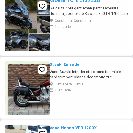
Kawasaki GTR 1400 2015
Se caută noul gentleman pentru această
doamnă japoneză o Kawasaki GTR 1400 care
încă întoarce priviri și iubește kilometrii. A fost
Constanta, Constanta
răsfățată, întreținută la timp și tratată cu
1 ianuarie
respect. O dau doar cuiva care va avea grijă
de ea așa cum am făcut-o și eu. Restul îl va
convinge ea la prima cheie. Vă ...
Suzuki Intruder
Vand Suzuki Intruder stare buna trasmisie
cardanimport Olanda decembrie 2025
inmatriculat RO IN FEBRUARIE Nu raspund la
Timisoara, Timis
mesaje.Schimb cu ATV plus sau minus
1 ianuarie
diferenta
Vand Honda VFR 1200X