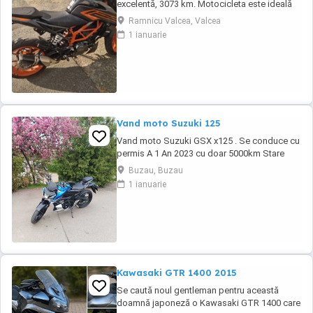
excelentă, 3073 km. Motocicleta este ideală
pentru începători sau pentru oraș. Fără daune,
Ramnicu Valcea, Valcea
lovituri!
1 ianuarie
Vand moto Suzuki 125
Vand moto Suzuki GSX x125 . Se conduce cu
permis A 1 An 2023 cu doar 5000km Stare
impecabila , fara cazaturi ITP valabil pana in
Buzau, Buzau
noiembrie 2027 Revizii si schimb de ulei in
1 ianuarie
service autorizat
Kawasaki GTR 1400 2015
Se caută noul gentleman pentru această
doamnă japoneză o Kawasaki GTR 1400 care