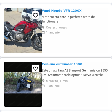
Vand Honda VFR 1200X
Motocicleta este in perfecta stare de
funcționare
Costesti, Arges
1 ianuarie
Can-am outlander 1000
Este un atv fara ABS,import Germania cu 2550
km. Are urmatoarele optiuni: Servo 3 nivele
Suspensie FOX cu rebound Bullbar fata
Moravita, Timis
Bullbar spate Handguardurile Can am Jante
1 ianuarie
beadlock