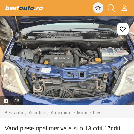
best
auto
.ro
1
/ 6
Bestauto
Anunțuri
Auto moto
Moto
Piese
vand piese opel meriva a si b 13 cdti 17cdti