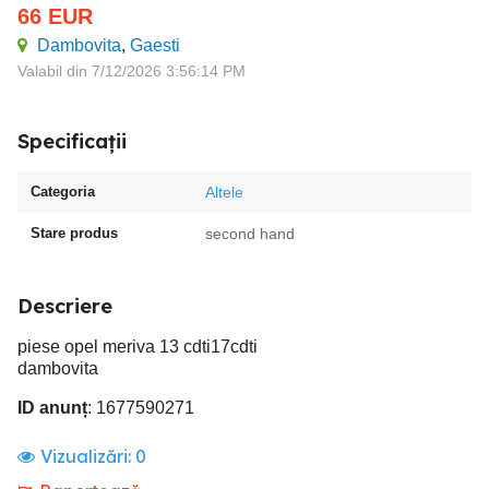
66
EUR
Dambovita
,
Gaesti
Valabil din 7/12/2026 3:56:14 PM
Specificații
Categoria
Altele
Stare produs
second hand
Descriere
piese opel meriva 13 cdti17cdti
dambovita
ID anunț
: 1677590271
Vizualizări:
0