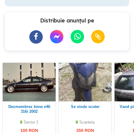
Distribuie anunțul pe
dezmembrez bmw e46
se vinde scuter
vand p
316i 2002
Sector 2
Scanteia
100 RON
350 RON