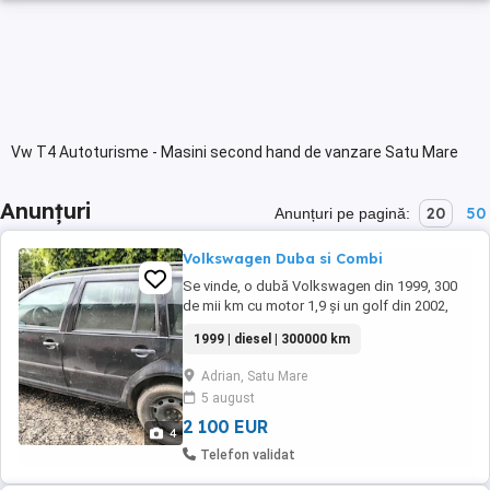
Vw T4 Autoturisme - Masini second hand de vanzare Satu Mare
Anunțuri
20
50
Anunțuri pe pagină:
Volkswagen Duba si Combi
Se vinde, o dubă Volkswagen din 1999, 300
de mii km cu motor 1,9 și un golf din 2002,
1,9. Documentația este expirata. Diesel
1999 | diesel | 300000 km
amândouă.
Adrian, Satu Mare
5 august
2 100 EUR
4
Telefon validat