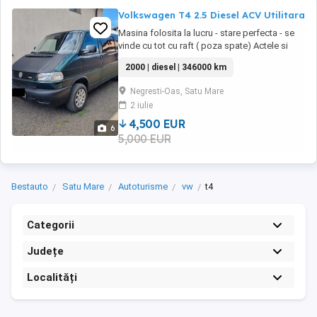
Volkswagen T4 2.5 Diesel ACV Utilitara
Masina folosita la lucru - stare perfecta - se
vinde cu tot cu raft ( poza spate) Actele si
mentenanta sunt la zi La ultimul service au
2000 | diesel | 346000 km
fost schimbate : - telescoape fata spate -
discuri placute fata - service directie Detine
Negresti-Oas, Satu Mare
incalzire auxiliara automata - defecta
2 iulie
momentan Adusa din Belgia - unic ...
4,500 EUR
6
5,000 EUR
Bestauto
Satu Mare
Autoturisme
vw
t4
Categorii
Județe
Localități