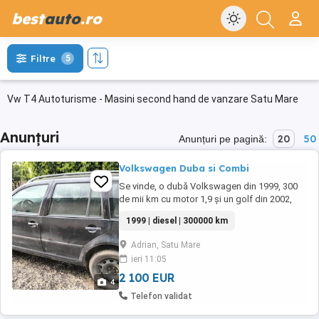
best
auto
.ro
Filtre
5
Vw T4 Autoturisme - Masini second hand de vanzare Satu Mare
Anunțuri
20
50
Anunțuri pe pagină:
Volkswagen Duba si Combi
Se vinde, o dubă Volkswagen din 1999, 300
de mii km cu motor 1,9 și un golf din 2002,
1,9. Documentația este expirata. Diesel
1999 | diesel | 300000 km
amândouă.
Adrian, Satu Mare
ieri 11:05
2 100 EUR
4
Telefon validat