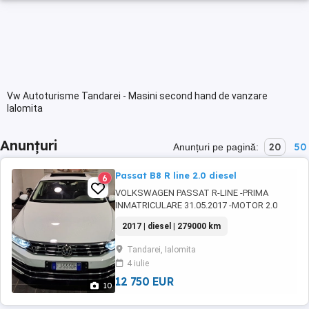
Vw Autoturisme Tandarei - Masini second hand de vanzare
Ialomita
Anunțuri
20
50
Anunțuri pe pagină:
Passat B8 R line 2.0 diesel
6
VOLKSWAGEN PASSAT R-LINE -PRIMA
INMATRICULARE 31.05.2017 -MOTOR 2.0
DIESEL 140 KW -190 CP -KM 279000 CCA -
2017 | diesel | 279000 km
CUTIE AUTOMATA DSG -MODEL DEOSEBIT
PACHET DE FABRICA R LINE -ELEMENTE DE
Tandarei, Ialomita
CAROSERIE BLACK -INTERIOR CU SCAUNE
4 iulie
SPORT -TAPISERIE IN PIELE PERFORATA -
INCALZIRE SCAUNE VENTILATIE -MEMORIE ...
12 750 EUR
10