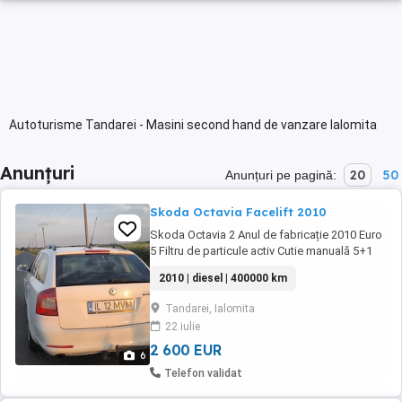
Autoturisme Tandarei - Masini second hand de vanzare Ialomita
Anunțuri
20
50
Anunțuri pe pagină:
Skoda Octavia Facelift 2010
Skoda Octavia 2 Anul de fabricație 2010 Euro
5 Filtru de particule activ Cutie manuală 5+1
Computer de bord Pilot automat Lumini de zi
2010 | diesel | 400000 km
si proiectoare Funcția de cornering Oglinzi
incalzite Geamuri electrice față Carlig de
Tandarei, Ialomita
remorcare omologat Pernă de aer spate
22 iulie
Sistemul injectie nou Termostatul este ...
2 600 EUR
6
Telefon validat