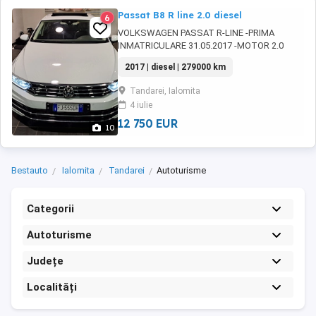
Passat B8 R line 2.0 diesel
6
VOLKSWAGEN PASSAT R-LINE -PRIMA
INMATRICULARE 31.05.2017 -MOTOR 2.0
DIESEL 140 KW -190 CP -KM 279000 CCA -
2017 | diesel | 279000 km
CUTIE AUTOMATA DSG -MODEL DEOSEBIT
PACHET DE FABRICA R LINE -ELEMENTE DE
Tandarei, Ialomita
CAROSERIE BLACK -INTERIOR CU SCAUNE
4 iulie
SPORT -TAPISERIE IN PIELE PERFORATA -
INCALZIRE SCAUNE VENTILATIE -MEMORIE ...
12 750 EUR
10
Bestauto
Ialomita
Tandarei
Autoturisme
Categorii
Autoturisme
Județe
Localități