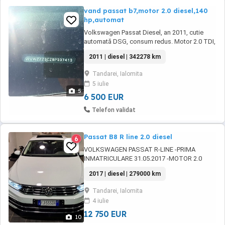
vand passat b7,motor 2.0 diesel,140
hp,automat
Volkswagen Passat Diesel, an 2011, cutie
automată DSG, consum redus. Motor 2.0 TDI,
140 CP, Euro 5 Cutie automată DSG, tracțiune
2011 | diesel | 342278 km
față Kilometraj: 342278km reali Auto hold
Padele pe volan Climatizare automată pe
Tandarei, Ialomita
două zone Geamuri electrice față Volan
5 iulie
multifuncțional îmbrăcat în piele Senzori
5
parcare ...
6 500 EUR
Telefon validat
Passat B8 R line 2.0 diesel
6
VOLKSWAGEN PASSAT R-LINE -PRIMA
INMATRICULARE 31.05.2017 -MOTOR 2.0
DIESEL 140 KW -190 CP -KM 279000 CCA -
2017 | diesel | 279000 km
CUTIE AUTOMATA DSG -MODEL DEOSEBIT
PACHET DE FABRICA R LINE -ELEMENTE DE
Tandarei, Ialomita
CAROSERIE BLACK -INTERIOR CU SCAUNE
4 iulie
SPORT -TAPISERIE IN PIELE PERFORATA -
INCALZIRE SCAUNE VENTILATIE -MEMORIE ...
12 750 EUR
10