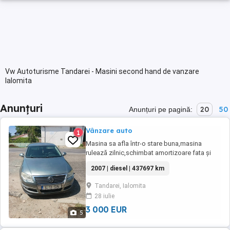
Vw Autoturisme Tandarei - Masini second hand de vanzare
Ialomita
Anunțuri
20
50
Anunțuri pe pagină:
Vânzare auto
1
Masina sa afla într-o stare buna,masina
rulează zilnic,schimbat amortizoare fata și
spate,schimbul de ulei și filtre,clima doua
2007 | diesel | 437697 km
zone,navigatie
Tandarei, Ialomita
28 iulie
3 000 EUR
5