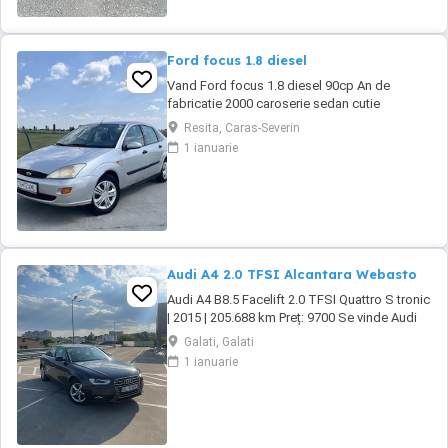
Ford focus 1.8 diesel
Vand Ford focus 1.8 diesel 90cp An de
fabricatie 2000 caroserie sedan cutie
manuala in cinci viteze Kilometraj 258.587 km,
Resita, Caras-Severin
reali. Se poate trimite in privat raport
1 ianuarie
carvetical. Proprietar din anul 2017. Interior
curat, prezinta urme de uzura specifice
varstei.Clima nu funcționează. -Inchidere
centralizata -Geamuri ...
Audi A4 2.0 TFSI Alcantara Webasto
Audi A4 B8.5 Facelift 2.0 TFSI Quattro S tronic
| 2015 | 205.688 km Preț: 9700 Se vinde Audi
A4 B8.5 Facelift, an fabricație 2015, motor 2.0
Galati, Galati
TFSI benzină, cutie automată S tronic și
1 ianuarie
tracțiune Quattro. Mașina este într-o stare
foarte bună, întreținută și gata de drum. Date
tehnice: * An fabricație: ...