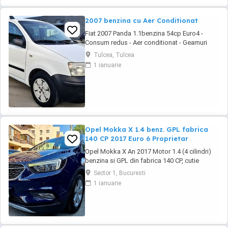
2007 benzina cu Aer Conditionat
Fiat 2007 Panda 1.1benzina 54cp Euro4 -
Consum redus - Aer conditionat - Geamuri
electrice - Oglinzile reglabile - Sistem ftanare
Tulcea, Tulcea
ABS - Airbaguri frontale - Radio CD cu MP3 -
1 ianuarie
Anvelope de iarna M+S - Portbagaj foarte
incapator - Rulaj certificabil 181.518 km #
Motorizare fiabila in 4 cilindri Autoturism ...
Opel Mokka X 1.4 benz. GPL fabrica
140 CP 2017 Euro 6 Proprietar
Opel Mokka X An 2017 Motor 1.4 (4 cilindri)
benzina si GPL din fabrica 140 CP, cutie
manuala 6 trepte, distributie lant, Rulaj
Sector 1, Bucuresti
182.550 km reali, certificati, carte service
1 ianuarie
completa, adusa in decembrie 2021 din
Olanda, Propietar. Senzori parcare fata +
spate, Senzori lumini, Faruri cu becuri LED,
Lumini ...