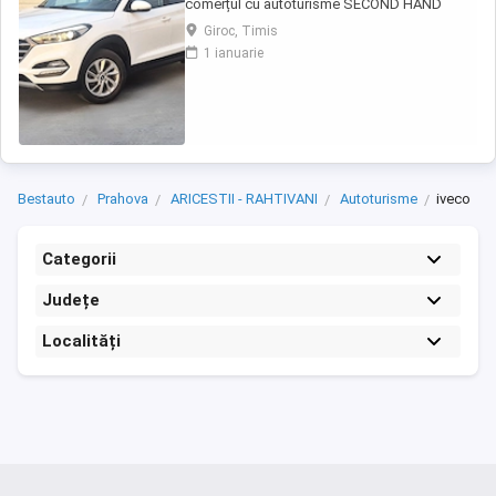
comerțul cu autoturisme SECOND HAND
IMPORT, - LIVRARE GRATUITĂ LA DOMICILIUL
Giroc, Timis
CLIENTULUI (200KM) -Factura se va emite în
1 ianuarie
lei la cursul de vânzare euro al Bancii
Transilvania din ziua plății -FISCAL -
GARANȚIE !!! -Toate actele pentru
înmatriculare definitivă în ...
Bestauto
Prahova
ARICESTII - RAHTIVANI
Autoturisme
iveco
Categorii
Județe
Localități