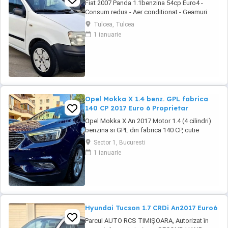
Fiat 2007 Panda 1.1benzina 54cp Euro4 -
Consum redus - Aer conditionat - Geamuri
electrice - Oglinzile reglabile - Sistem ftanare
Tulcea, Tulcea
ABS - Airbaguri frontale - Radio CD cu MP3 -
1 ianuarie
Anvelope de iarna M+S - Portbagaj foarte
incapator - Rulaj certificabil 181.518 km #
Motorizare fiabila in 4 cilindri Autoturism ...
Opel Mokka X 1.4 benz. GPL fabrica
140 CP 2017 Euro 6 Proprietar
Opel Mokka X An 2017 Motor 1.4 (4 cilindri)
benzina si GPL din fabrica 140 CP, cutie
manuala 6 trepte, distributie lant, Rulaj
Sector 1, Bucuresti
182.550 km reali, certificati, carte service
1 ianuarie
completa, adusa in decembrie 2021 din
Olanda, Propietar. Senzori parcare fata +
spate, Senzori lumini, Faruri cu becuri LED,
Lumini ...
Hyundai Tucson 1.7 CRDi An2017 Euro6
Parcul AUTO RCS TIMIȘOARA, Autorizat în