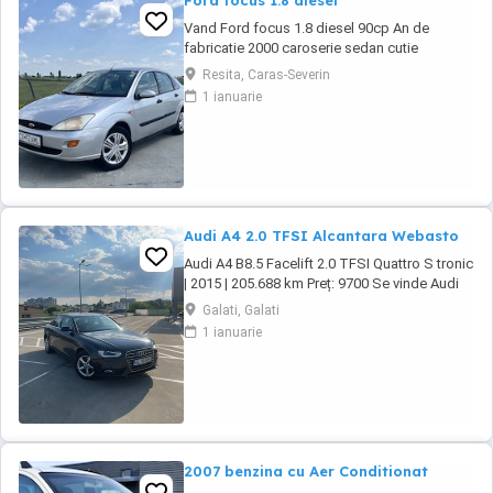
Ford focus 1.8 diesel
Vand Ford focus 1.8 diesel 90cp An de
fabricatie 2000 caroserie sedan cutie
manuala in cinci viteze Kilometraj 258.587 km,
Resita, Caras-Severin
reali. Se poate trimite in privat raport
1 ianuarie
carvetical. Proprietar din anul 2017. Interior
curat, prezinta urme de uzura specifice
varstei.Clima nu funcționează. -Inchidere
centralizata -Geamuri ...
Audi A4 2.0 TFSI Alcantara Webasto
Audi A4 B8.5 Facelift 2.0 TFSI Quattro S tronic
| 2015 | 205.688 km Preț: 9700 Se vinde Audi
A4 B8.5 Facelift, an fabricație 2015, motor 2.0
Galati, Galati
TFSI benzină, cutie automată S tronic și
1 ianuarie
tracțiune Quattro. Mașina este într-o stare
foarte bună, întreținută și gata de drum. Date
tehnice: * An fabricație: ...
2007 benzina cu Aer Conditionat