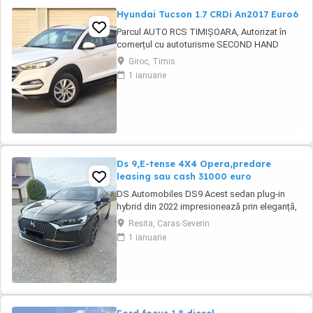
Hyundai Tucson 1.7 CRDi An2017 Euro6
Parcul AUTO RCS TIMIȘOARA, Autorizat în
comerțul cu autoturisme SECOND HAND
IMPORT, - LIVRARE GRATUITĂ LA DOMICILIUL
Giroc, Timis
CLIENTULUI (200KM) -Factura se va emite în
1 ianuarie
lei la cursul de vânzare euro al Bancii
Transilvania din ziua plății -FISCAL -
GARANȚIE !!! -Toate actele pentru
înmatriculare definitivă în ...
Ds 9,E-tense 4X4 Opera,predare
leasing sau cash 31000 euro
DS Automobiles DS9 Acest sedan plug-in
hybrid din 2022 impresionează prin eleganță,
tehnologie avansată și confort de top.
Resita, Caras-Severin
Vehiculul se remarcă prin dotări premium și o
1 ianuarie
experiență de condus rafinată, fiind potrivit
pentru cei care apreciază luxul și siguranța la
drum. Culoare neagră, cu interior ...