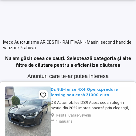
Iveco Autoturisme ARICESTII - RAHTIVANI - Masini second hand de
vanzare Prahova
Nu am găsit ceea ce cauți.
Selectează categoria și alte
filtre de căutare pentru a eficientiza căutarea
Anunțuri care te-ar putea interesa
Ds 9,E-tense 4X4 Opera,predare
leasing sau cash 31000 euro
DS Automobiles DS9 Acest sedan plug-in
hybrid din 2022 impresionează prin eleganță,
tehnologie avansată și confort de top.
Resita, Caras-Severin
Vehiculul se remarcă prin dotări premium și o
1 ianuarie
experiență de condus rafinată, fiind potrivit
pentru cei care apreciază luxul și siguranța la
drum. Culoare neagră, cu interior ...