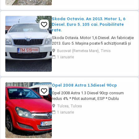
Skoda Octavia. An 2013. Motor 1, 6
Diesel. Euro 5. 105 cai. Posibilitate
rate.
Skoda Octavia. Motor 1,6 Diesel. An fabricație
2013. Euro 5. Mașina poate fi achiziționată și
în rate. Tel : 0729927037. Dotări: Aer
Bucovat (Remetea Mare), Timis
condiționat. Geamuri electrice. Oglinzi
1 ianuarie
electrice. Radio CD. Închidere centralizată.
Servodirecție. Airbaguri. Abs.
Opel 2008 Astra 1.3diesel 90cp
Opel 2008 Astra 1.3 Diesel 90cp consum
redus 4% * Pilot automat, ESP * Dublu
Climatronic * Geamuri electrice * Oglinzile
Tulcea, Tulcea
electrice * Servodirectie, ABS * Radio CD
1 ianuarie
original * Computer de bord * Senzori de
lumina * Centralizata + 2 chei * Bancheta
fractionabila # Motorizare foarte economica
Autoturism ...