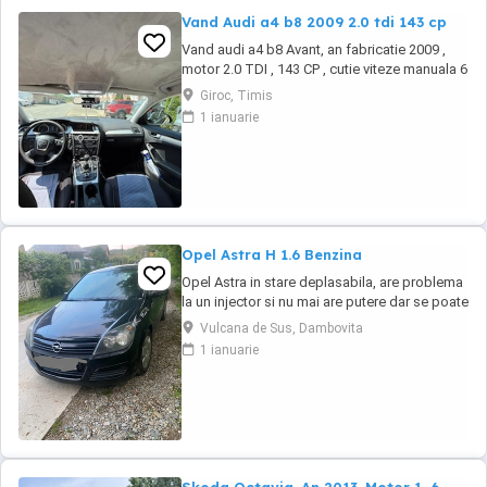
Vand Audi a4 b8 2009 2.0 tdi 143 cp
Vand audi a4 b8 Avant, an fabricatie 2009 ,
motor 2.0 TDI , 143 CP , cutie viteze manuala 6
trepte , tractiune fata Are ca dotari : -navigatie
Giroc, Timis
- faruri xenon -climatizare automata -geamuri
1 ianuarie
electrice -oglinzi electrice -computer de bord
- Jante de tabla pe 16 de iarna montate acum
pe masina + jante ...
Opel Astra H 1.6 Benzina
Opel Astra in stare deplasabila, are problema
la un injector si nu mai are putere dar se poate
deplasa, pretul este negociabil la fata locului,
Vulcana de Sus, Dambovita
masina are si instalație Gpl omologată.
1 ianuarie