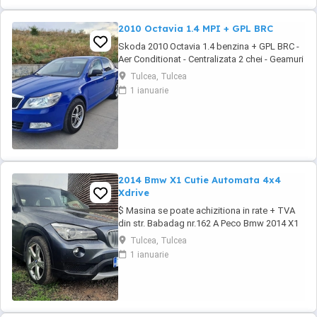
2010 Octavia 1.4 MPI + GPL BRC
Skoda 2010 Octavia 1.4 benzina + GPL BRC -
Aer Conditionat - Centralizata 2 chei - Geamuri
electrice - Oglinzile electrice - Computer de
Tulcea, Tulcea
bord - Jante din aliaj usor - Folii omologate
1 ianuarie
RAR - Proiectoare de ceata - RCD original +
MP3 - Carlig de remorcare - Bancheta
fractionabila - Portbagaj foarte incapator # ...
2014 Bmw X1 Cutie Automata 4x4
Xdrive
$ Masina se poate achizitiona in rate + TVA
din str. Babadag nr.162 A Peco Bmw 2014 X1
SUV 2.0d 143cp xDrive - Cutie Automata -
Tulcea, Tulcea
Tractiune integrala - Dublu Climatronic -
1 ianuarie
Geamuri electrice - Oglinzile incalzite -
Navigatie originala - Senzori de parcare -
Proiectoare ceata - Cotiera fata+spate -
Asistenta ...