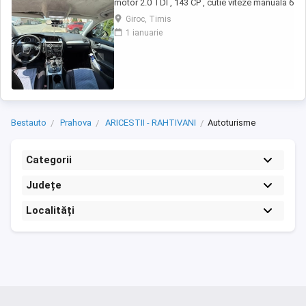
motor 2.0 TDI , 143 CP , cutie viteze manuala 6
trepte , tractiune fata Are ca dotari : -navigatie
Giroc, Timis
- faruri xenon -climatizare automata -geamuri
1 ianuarie
electrice -oglinzi electrice -computer de bord
- Jante de tabla pe 16 de iarna montate acum
pe masina + jante ...
Bestauto
Prahova
ARICESTII - RAHTIVANI
Autoturisme
Categorii
Județe
Localități