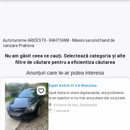
Autoturisme ARICESTII - RAHTIVANI - Masini second hand de
vanzare Prahova
Nu am găsit ceea ce cauți.
Selectează categoria și alte
filtre de căutare pentru a eficientiza căutarea
Anunțuri care te-ar putea interesa
Opel Astra H 1.6 Benzina
Opel Astra in stare deplasabila, are problema
la un injector si nu mai are putere dar se poate
deplasa, pretul este negociabil la fata locului,
Vulcana de Sus, Dambovita
masina are si instalație Gpl omologată.
1 ianuarie