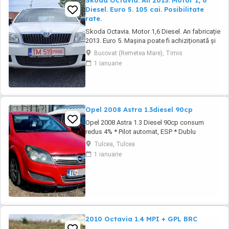
Skoda Octavia. An 2013. Motor 1, 6
Diesel. Euro 5. 105 cai. Posibilitate
rate.
Skoda Octavia. Motor 1,6 Diesel. An fabricație
2013. Euro 5. Mașina poate fi achiziționată și
în rate. Tel : 0729927037. Dotări: Aer
Bucovat (Remetea Mare), Timis
condiționat. Geamuri electrice. Oglinzi
1 ianuarie
electrice. Radio CD. Închidere centralizată.
Servodirecție. Airbaguri. Abs.
Opel 2008 Astra 1.3diesel 90cp
Opel 2008 Astra 1.3 Diesel 90cp consum
redus 4% * Pilot automat, ESP * Dublu
Climatronic * Geamuri electrice * Oglinzile
Tulcea, Tulcea
electrice * Servodirectie, ABS * Radio CD
1 ianuarie
original * Computer de bord * Senzori de
lumina * Centralizata + 2 chei * Bancheta
fractionabila # Motorizare foarte economica
Autoturism ...
2010 Octavia 1.4 MPI + GPL BRC