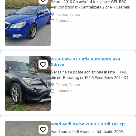
Skoda 2010 Octavia 1.4 benzina + GPL BRC -
Aer Conditionat - Centralizata 2 chei - Geamuri
electrice - Oglinzile electrice - Computer de
Tulcea, Tulcea
bord - Jante din aliaj usor - Folii omologate
1 ianuarie
RAR - Proiectoare de ceata - RCD original +
MP3 - Carlig de remorcare - Bancheta
fractionabila - Portbagaj foarte incapator # ...
2014 Bmw X1 Cutie Automata 4x4
Xdrive
$ Masina se poate achizitiona in rate + TVA
din str. Babadag nr.162 A Peco Bmw 2014 X1
SUV 2.0d 143cp xDrive - Cutie Automata -
Tulcea, Tulcea
Tractiune integrala - Dublu Climatronic -
1 ianuarie
Geamuri electrice - Oglinzile incalzite -
Navigatie originala - Senzori de parcare -
Proiectoare ceata - Cotiera fata+spate -
Asistenta ...
Vand Audi a4 b8 2009 2.0 tdi 143 cp
Vand audi a4 b8 Avant, an fabricatie 2009 ,