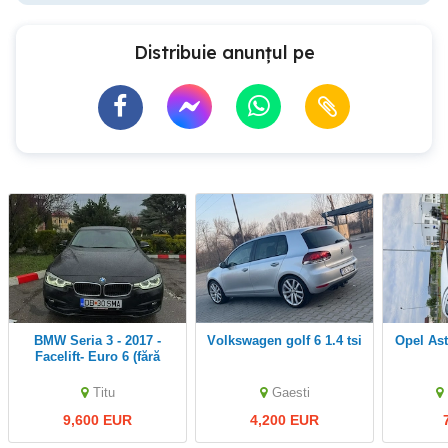
Distribuie anunțul pe
BMW Seria 3 - 2017 -
Volkswagen golf 6 1.4 tsi
Opel As
Facelift- Euro 6 (fără
AdBlue)
Titu
Gaesti
9,600 EUR
4,200 EUR