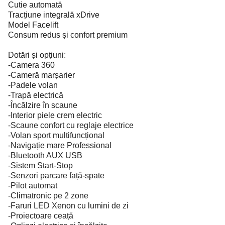
Cutie automată
Tracțiune integrală xDrive
Model Facelift
Consum redus și confort premium
Dotări și opțiuni:
-Camera 360
-Cameră marșarier
-Padele volan
-Trapă electrică
-Încălzire în scaune
-Interior piele crem electric
-Scaune confort cu reglaje electrice
-Volan sport multifuncțional
-Navigație mare Professional
-Bluetooth AUX USB
-Sistem Start-Stop
-Senzori parcare față-spate
-Pilot automat
-Climatronic pe 2 zone
-Faruri LED Xenon cu lumini de zi
-Proiectoare ceață