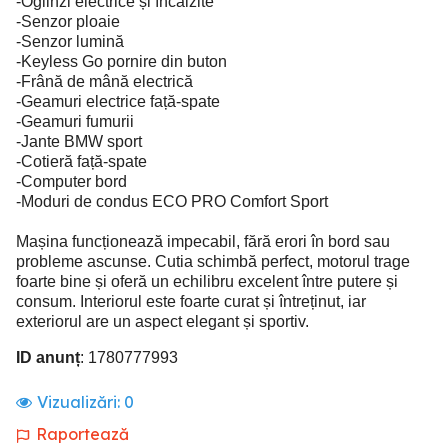
-Oglinzi electrice și încălzite
-Senzor ploaie
-Senzor lumină
-Keyless Go pornire din buton
-Frână de mână electrică
-Geamuri electrice față-spate
-Geamuri fumurii
-Jante BMW sport
-Cotieră față-spate
-Computer bord
-Moduri de condus ECO PRO Comfort Sport
Mașina funcționează impecabil, fără erori în bord sau
probleme ascunse. Cutia schimbă perfect, motorul trage
foarte bine și oferă un echilibru excelent între putere și
consum. Interiorul este foarte curat și întreținut, iar
exteriorul are un aspect elegant și sportiv.
ID anunț
: 1780777993
Vizualizări:
0
Raportează