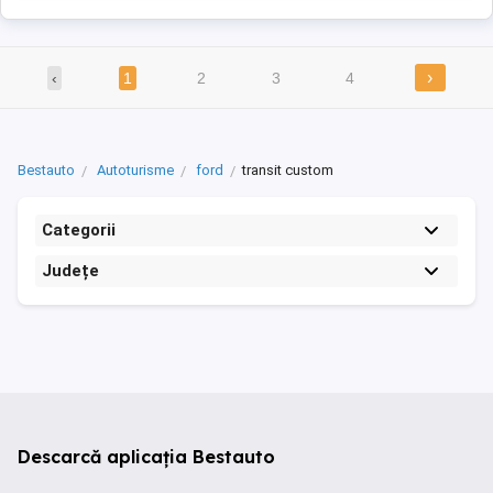
›
‹
1
2
3
4
Bestauto
Autoturisme
ford
transit custom
Categorii
Județe
Descarcă aplicația Bestauto