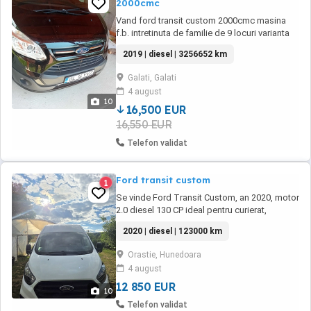
2000cmc
Vand ford transit custom 2000cmc masina
f.b. intretinuta de familie de 9 locuri varianta
cea mai lunga. Cei interesati pot obtine detaliii
2019 | diesel | 3256652 km
la tel. Nu fac schimburi.
Galati, Galati
4 august
10
16,500 EUR
16,550 EUR
Telefon validat
Ford transit custom
1
Se vinde Ford Transit Custom, an 2020, motor
2.0 diesel 130 CP ideal pentru curierat,
transport marfă sau firmă.Pentru un proiect de
2020 | diesel | 123000 km
camping car,inaltimea si spatiul fiind ideale!
Kilometri reali: 122.000 km (dovediți cu acte)
Orastie, Hunedoara
Istoric complet + revizii la zi Distribuție
4 august
schimbată + ulei și filtre ...
12 850 EUR
10
Telefon validat