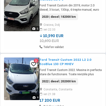
Ford Transit Custom din 2019, motor 2.0
diesel, 3 locuri, 130cp, 6 trepte manual, euro
6. Masina are urmatoarele optiuni: - incalzire
2020 | diesel | 182000 km
auxiliara de fabrica programabila - degivrare
parbriz - scaune incalzite - clima - apple car
Craiova, Dolj
play - navigatie mare color cu touch screen -
5
ieri 22:33
xenon ...
10,590 EUR
10,690 EUR
Telefon validat
Ford Transit Custom 2022 L2 2.0
2
EcoBlue 130 CP MHEV
Ford Transit Custom 2022. Masina in perfecta
stare de functionare. Toate reviziile plus
distributia facuta recent. Nu necesita nici o
2022 | diesel | 202000 km
investitie. Anvelope spate noi all-season si
fata de iarna dot 2021. Mild Hybrid, cu bateria
Constanta, Constanta
de 48V. Senzori parcare fata si spate.
ieri 21:38
Navigatie Android auto. Oglinzi electrice ...
9
17 200 EUR