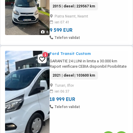
functional,start-stop,folii omogate,roata de
2015 | diesel | 229567 km
rezerva,doua chei etc! Km reali! Ofer serie
sasiu pentru verificare! Itp valabil 2
Piatra Neamt, Neamt
ani,asigurare 1 an ! accept schimburi cu
ieri 07:41
masini mici !.masina recent înmatriculată.pret
...
9 599 EUR
6
Telefon validat
Ford Transit Custom
1
GARANTIE 24 LUNI in limita a 30.000 km
Raport verificare CEBIA disponibil Posibilitate
finantare cu avans 0% pe o perioada de
2021 | diesel | 103600 km
maxim 6 ani Aprobare garantata credit pentru
persoane fizice (cu venituri obtinute inclusiv in
Tunari, Ilfov
afara tarii), persoane juridice si persoane
ieri 06:37
fizice autorizate Oferta indicativa ...
18 999 EUR
Telefon validat