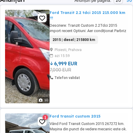
20
50
Anunțuri pe pagină:
Ford Tranzit 2.2 tdci 2015 215.000 km
!!!
Descriere: Tranzit Custom 2.2Tdci 2015
import recent Optiuni: Aer condiționat Parbriz
incalzit Geamuri electrice Oglinzi electrice
2015 | diesel | 215800 km
Comenzi volan Pilot automat Cauciucuri Dot
2023 Proiectoare de ceata Inchidere
Ploiesti, Prahova
centralizata Carlig remorcare Bare
azi 15:59
transversale Rhino Airbag sofer+pasager
Masina a venit ...
6,999 EUR
7,000 EUR
Telefon validat
10
Ford transit custom 2015
1
Vând Ford Transit Custom 2015 267272 km.
Mașina din punct de vedere mecanic este ok.