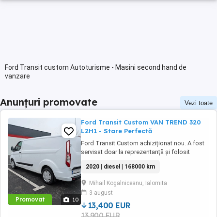
Ford Transit custom Autoturisme - Masini second hand de
vanzare
Anunțuri promovate
Vezi toate
Ford Transit Custom VAN TREND 320
L2H1 - Stare Perfectă
Ford Transit Custom achiziționat nou. A fost
servisat doar la reprezentanță și folosit
pentru transport sarcină ușoară. Autoutilitara
2020 | diesel | 168000 km
funcționează perfect și arată impecabil.
Anvelopele de iarnă sunt include în preț.
Mihail Kogalniceanu, Ialomita
Dotări: - ABS + EBD, ESP (TCS, HSA, LAC,
3 august
ROM) - Airbag sofer - Sistem Easy ...
Promovat
10
13,400 EUR
13,900 EUR