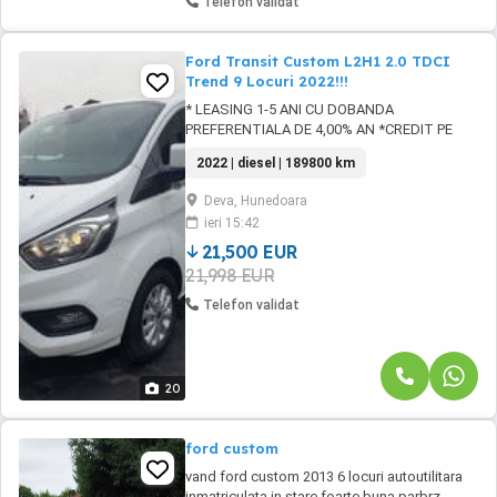
Telefon validat
Ford Transit Custom L2H1 2.0 TDCI
Trend 9 Locuri 2022!!!
* LEASING 1-5 ANI CU DOBANDA
PREFERENTIALA DE 4,00% AN *CREDIT PE
LOC PT. PERSOANE FIZICE DIRECT IN PARCUL
2022 | diesel | 189800 km
AUTO *CREDIT PE LOC FARA ADEVERINTA DE
VENIT *CREDIT PE LOC FARA AVANS *CREDIT
Deva, Hunedoara
PE LOC CU RATE FIXE IN LEI PE TOATA
ieri 15:42
PERIOADA CONTRACTULUI ( MAXIM 60 de
LUNI ) *CREDIT PE LOC CU APROBARE
21,500 EUR
RAPIDA ...
21,998 EUR
Telefon validat
20
ford custom
vand ford custom 2013 6 locuri autoutilitara
inmatriculata in stare foarte buna parbrz