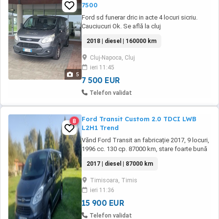
7500
Ford sd funerar dric in acte 4 locuri sicriu.
Cauciucuri Ok. Se află la cluj
2018 | diesel | 160000 km
Cluj-Napoca, Cluj
ieri 11:45
5
7 500 EUR
Telefon validat
Ford Transit Custom 2.0 TDCI LWB
8
L2H1 Trend
Vănd Ford Transit an fabricație 2017, 9 locuri,
1996 cc. 130 cp. 87000 km, stare foarte bună
de funcționare. Preț 15900 euro, negociabil,
2017 | diesel | 87000 km
TVA inclus, se oferă factură.
Timisoara, Timis
ieri 11:36
15 900 EUR
Telefon validat