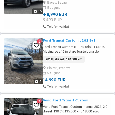
Bacau, Bacau
TOATA TARA MOTORIZARE - 2.2 diesel - 125
5 august
cp - euro 5 - cutie manuala 6+1 - 187.000 km
10
DOTARI - aer ...
8,990 EUR
9,490 EUR
Telefon validat
Ford Transit Custom L2H2 8+1
1
Ford Transit Custom 8+1 cu adblu EURO6
Mașina se află în stare foarte buna de
funcționare Navigație,computer de bord,pilot
2018 | diesel | 194500 km
automat Senzori parcare fata și spate
Senzori ploaie și lumini Senzori presiune roti
Ploiesti, Prahova
Camera de mers înapoi Camera trafic față și
5 august
spate Clarion Aer condiționat manual
funcțional Oglinzi ...
14 990 EUR
5
Telefon validat
Vand Ford Transit Custom
3
Vand Ford Transit Custom manual 2021, 2.0
diesel, 130 CP, 135.000 km, 18000 euro