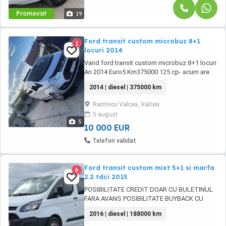
Promovat
19
Ford transit custom microbuz 8+1
1
locuri 2014
Vand ford transit custom microbuz 8+1 locuri
An 2014 Euro5 Km375000 125 cp- acum are
165 cp si soft! Pret 10.000 Masina este full!
2014 | diesel | 375000 km
Incalzire banchete fata, oglinzi electrice,
parbriz incalzit si senzor ploaie, senzori fata
Ramnicu Valcea, Valcea
spate si camera, navigatie, ac, cui tractare,
5 august
foli, etc... Nu prezinata scurgeri ...
5
10 000 EUR
Telefon validat
Ford transit custom mixt 5+1 si marfa
6
2.2 tdci 2015
POSIBILITATE CREDIT DOAR CU BULETINUL
FARA AVANS POSIBILITATE BUYBACK CU
AUTOTURISMUL DV KM SE TREC PE
2016 | diesel | 188000 km
FACTURA DE ACHIZITIE SI SUNT GARANTATI
JURIDIC POSIBILITATE TRANSPORT IN