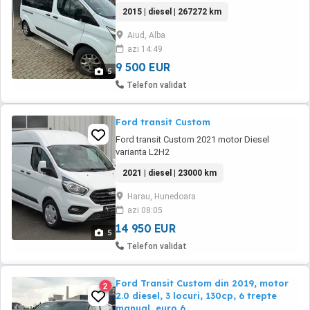
are mici defecte estetice. Preț negociabil
2015 | diesel | 267272 km
Aiud, Alba
azi 14:49
9 500 EUR
5
Telefon validat
Ford transit Custom
Ford transit Custom 2021 motor Diesel
varianta L2H2
2021 | diesel | 23000 km
Harau, Hunedoara
azi 08:05
14 950 EUR
5
Telefon validat
Ford Transit Custom din 2019, motor
2
2.0 diesel, 3 locuri, 130cp, 6 trepte
manual, euro 6