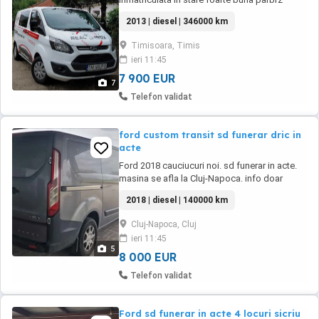
incalzit ,pilot,comaez volan navigatie
2013 | diesel | 346000 km
cauciucuri noi vara iarna filtre ulei toate
revizile la zi pret 7900 euro neg
Timisoara, Timis
ieri 11:45
7 900 EUR
7
Telefon validat
ford custom transit sd funerar dric in
acte
Ford 2018 cauciucuri noi. sd funerar in acte.
masina se afla la Cluj-Napoca. info doar
mesaj pe whatsapp inițial la nr sau
2018 | diesel | 140000 km
Cluj-Napoca, Cluj
ieri 11:45
5
8 000 EUR
Telefon validat
Ford sd funerar in acte 4 locuri sicriu