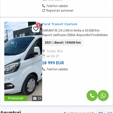
Telefon validat
Repostat automat
Ford Transit Custom
1
GARANTIE 24 LUNI in limita a 30.000 km
Raport verificare CEBIA disponibil Posibilitate
finantare cu avans 0% pe o perioada de
2021 | diesel | 103600 km
maxim 6 ani Aprobare garantata credit pentru
persoane fizice (cu venituri obtinute inclusiv in
Tunari, Ilfov
afara tarii), persoane juridice si persoane
ieri 06:37
fizice autorizate Oferta indicativa ...
18 999 EUR
Telefon validat
Promovat
19
Anunțuri