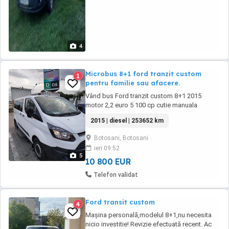
4
Microbus 8+1 ford tranzit custom
1
pentru familie sau afacere.
Vând bus Ford tranzit custom 8+1 2015
motor 2,2 euro 5 100 cp cutie manuala
6+1.Dotari:aer condiționat fata spate,senzori
2015 | diesel | 253652 km
parcare fata spate,;geamuri și oglinzi
electrice și încălzite;scaune reglabile
Botosani, Botosani
individual;interior imitație piele;spatiu
ieri 09:52
depozitare deasupra volan cu priza; volan
5
multifuncțional,pilot ...
10 800 EUR
Telefon validat
Ford transit custom
4
Mașina personală,modelul 8+1,nu necesita
nicio investitie! Revizie efectuată recent. Ac