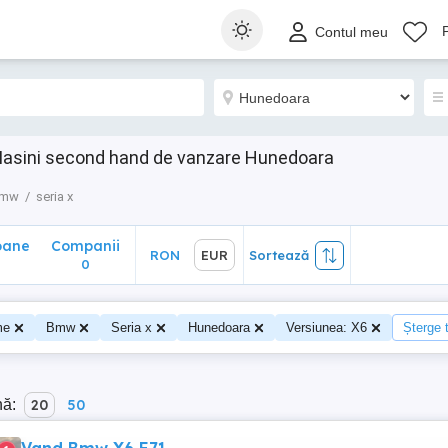
ane
Companii
RON
EUR
Sortează
Contul meu
0
Masini second hand de vanzare Hunedoara
mw
seria x
oane
Companii
RON
EUR
Sortează
0
me
Bmw
Seria x
Hunedoara
Versiunea: X6
Șterge t
nă:
20
50