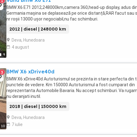
Vand Bmw X6 E71
1
BMW X6 E71 2012,248000km,camera 360,head-up display, adus di
Germania mașina se deplasează pe orice distanță,RAR facut sau 
nr roșii 13000 ușor negociabil,nu fac schimburi.
2012 | diesel | 248000 km
Deva, Hunedoara
4 august
9
BMW X6 xDrive40d
3
BMW X6 xDrive40d Autoturismul se prezinta in stare perfecta din 
punctele de vedere. Km 150000 Autoturismul a fost cumparat din
reprezentanta Automobile Bavaria. Nu accept schimburi. Va ruga
nu deranjati inutil.
2018 | diesel | 150000 km
Deva, Hunedoara
7 iulie
10