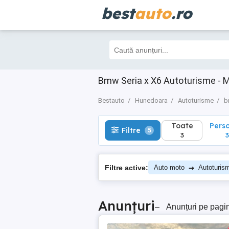
best
auto
.ro
Toate
Perso
Filtre
5
3
3
Bmw Seria x X6 Autoturisme - 
Bestauto
Hunedoara
Autoturisme
b
Toate
Pers
Filtre
5
3
3
→
Filtre active:
Auto moto
Autoturis
Anunțuri
–
Anunțuri pe pagi