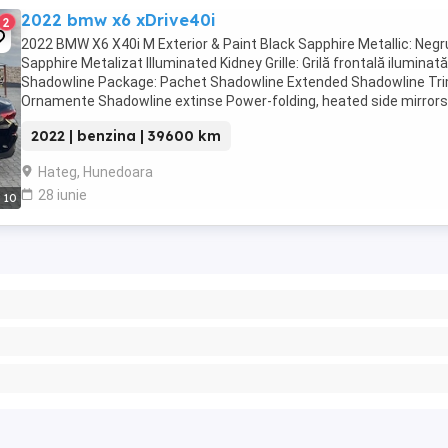
2022 bmw x6 xDrive40i
2
2022 BMW X6 X40i M Exterior & Paint Black Sapphire Metallic: Negr
Sapphire Metalizat Illuminated Kidney Grille: Grilă frontală iluminată
Shadowline Package: Pachet Shadowline Extended Shadowline Tri
Ornamente Shadowline extinse Power-folding, heated side mirrors
Oglinzi laterale rabatabile ...
2022 | benzina | 39600 km
Hateg, Hunedoara
28 iunie
10