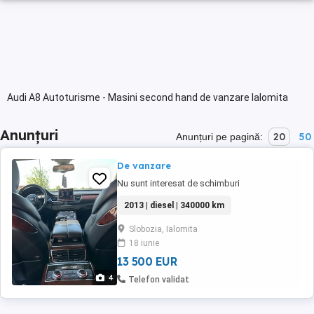
Audi A8 Autoturisme - Masini second hand de vanzare Ialomita
Anunțuri
20
50
Anunțuri pe pagină:
De vanzare
Nu sunt interesat de schimburi
2013 | diesel | 340000 km
Slobozia, Ialomita
18 iunie
13 500 EUR
4
Telefon validat