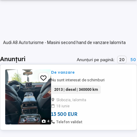
Audi A8 Autoturisme - Masini second hand de vanzare Ialomita
Anunțuri
20
50
Anunțuri pe pagină:
De vanzare
Nu sunt interesat de schimburi
2013 | diesel | 340000 km
Slobozia, Ialomita
18 iunie
13 500 EUR
4
Telefon validat