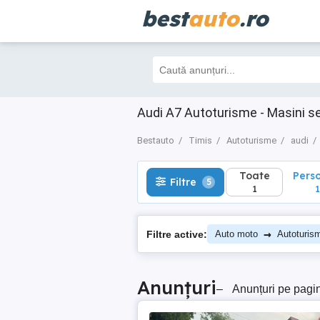
best
auto
.ro
Toate
Perso
Filtre
5
1
1
Audi A7 Autoturisme - Masini s
Bestauto
Timis
Autoturisme
audi
Toate
Pers
Filtre
5
1
1
→
Filtre active:
Auto moto
Autoturis
Anunțuri
–
Anunțuri pe pagi