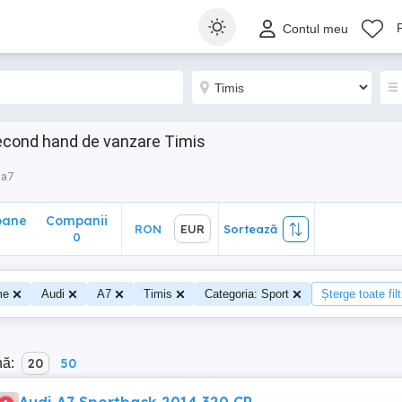
ane
Companii
RON
EUR
Sortează
Contul meu
0
econd hand de vanzare Timis
a7
oane
Companii
RON
EUR
Sortează
0
me
Audi
A7
Timis
Categoria: Sport
Șterge toate filt
nă:
20
50