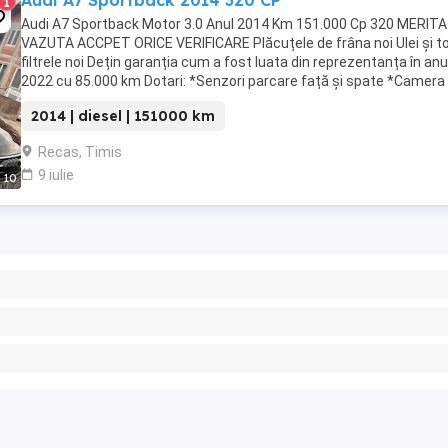
Audi A7 Sportback 2014 320 CP
1
Audi A7 Sportback Motor 3.0 Anul 2014 Km 151.000 Cp 320 MERITA
VAZUTA ACCPET ORICE VERIFICARE Plăcuțele de frâna noi Ulei și t
filtrele noi Dețin garanția cum a fost luata din reprezentanța în anu
2022 cu 85.000 km Dotari: *Senzori parcare față și spate *Camera
marșarier *Tempomat *Comenzi vocale *Comenzi ...
2014 | diesel | 151000 km
Recas, Timis
9 iulie
10