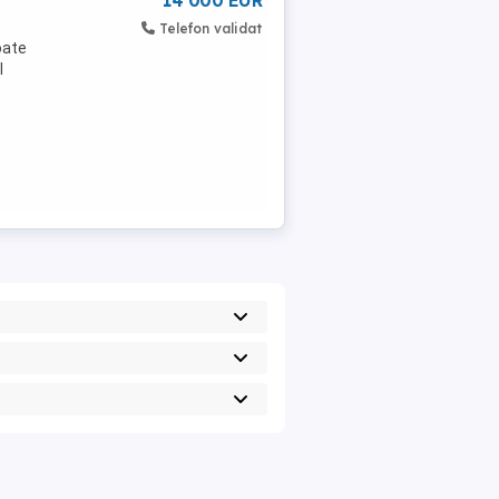
14 000 EUR
Telefon validat
oate
l