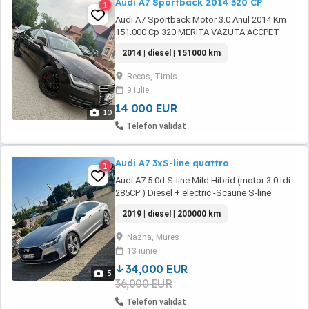
Audi A7 Sportback 2014 320 CP
1
Audi A7 Sportback Motor 3.0 Anul 2014 Km
151.000 Cp 320 MERITA VAZUTA ACCPET
ORICE VERIFICARE Plăcuțele de frâna noi Ulei
2014 | diesel | 151000 km
și toate filtrele noi Dețin garanția cum a fost
luata din reprezentanța în anul 2022 cu 85.000
Recas, Timis
km Dotari: *Senzori parcare față și spate
9 iulie
*Camera marșarier *Tempomat *Comenzi
vocale *Comenzi ...
14 000 EUR
10
Telefon validat
Audi A7 3xS-line quattro
1
Audi A7 5.0d S-line Mild Hibrid (motor 3.0 tdi
285CP ) Diesel + electric -Scaune S-line
electrice cu memorie+incalzire -Sistem audio
2019 | diesel | 200000 km
bang&olufsen -Distronic plus -Line assist -
Side assist -Vireaza spatele -Citire
Nazna, Mures
indicatoare rutiere -Soft close portbagaj -
13 iunie
Audi breaking guard(franeaza singura in caz
...
34,000 EUR
5
36,000 EUR
Telefon validat