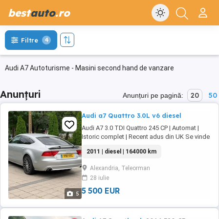
best
auto
.ro
Filtre
4
Audi A7 Autoturisme - Masini second hand de vanzare
Anunțuri
20
50
Anunțuri pe pagină:
Audi a7 Quattro 3.0L v6 diesel
Audi A7 3.0 TDI Quattro 245 CP | Automat |
Istoric complet | Recent adus din UK Se vinde
Audi A7 3.0 TDI Quattro, 245 CP, cutie
2011 | diesel | 164000 km
automată, în stare foarte bună atât mecanic,
cât și estetic. Mașina este recent adusă din
Alexandria, Teleorman
Marea Britanie, cu istoric complet de service
28 iulie
și toate actele la zi. Detalii: * ...
5 500 EUR
5