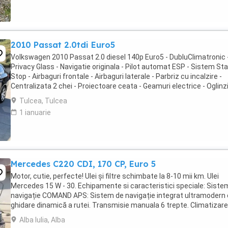
2010 Passat 2.0tdi Euro5
Volkswagen 2010 Passat 2.0 diesel 140p Euro5 - DubluClimatronic -
Privacy Glass - Navigatie originala - Pilot automat ESP - Sistem Sta
Stop - Airbaguri frontale - Airbaguri laterale - Parbriz cu incalzire -
Centralizata 2 chei - Proiectoare ceata - Geamuri electrice - Oglinzi
incalzite - Senzori ...
Tulcea, Tulcea
1 ianuarie
Mercedes C220 CDI, 170 CP, Euro 5
Motor, cutie, perfecte! Ulei și filtre schimbate la 8-10 mii km. Ulei
Mercedes 15 W - 30. Echipamente si caracteristici speciale: Siste
navigație COMAND APS: Sistem de navigație integrat ultramodern
ghidare dinamică a rutei. Transmisie manuala 6 trepte. Climatizare
automată Thermotronic: ...
Alba Iulia, Alba