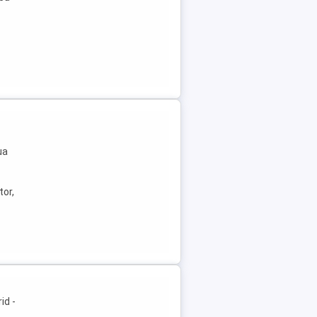
ua
tor,
id -