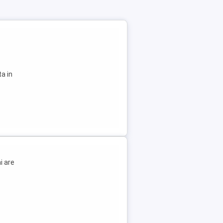
a in
i are