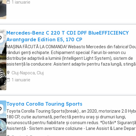
1 ianuarie
Mercedes-Benz C 220 T CDI DPF BlueEFFICIENCY
Avantgarde Edition E5, 170 CP
MAȘINA FĂCUTĂ LA COMANDA! Webasto Mercedes din fabrica! Do
rânduri genți echipate. Echipament special: Faruri bi-xenon cu
distribuție adaptivă a luminii (Intelligent Light System), sistem de
asistență la conducere: Asistent adaptiv pentru faza lungă, stingă
covorașe din velur, rezervor de combustibil: ...
Cluj-Napoca, Cluj
1 ianuarie
Toyota Corolla Touring Sports
Toyota Corolla Touring Sports(break) , an 2020, motorizare 2.0 Hybr
180 CP, cutie automată, perfectă pentru oraș și drumuri lungi,
recunoscută pentru fiabilitate și consum redus. *Dotări* Siguranț
Asistență - Sistem avertizare coliziune - Lane Assist & Lane Depar
Alert - Road Sign Assist - ...