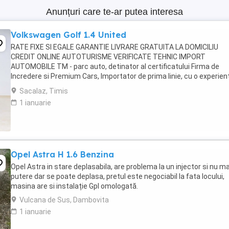
Anunțuri care te-ar putea interesa
Volkswagen Golf 1.4 United
RATE FIXE SI EGALE GARANTIE LIVRARE GRATUITA LA DOMICILIU
CREDIT ONLINE AUTOTURISME VERIFICATE TEHNIC IMPORT
AUTOMOBILE TM - parc auto, detinator al certificatului Firma de
Incredere si Premium Cars, Importator de prima linie, cu o experient
domeniu de peste 15 ani, avand o gama diversificata ...
Sacalaz, Timis
1 ianuarie
Opel Astra H 1.6 Benzina
Opel Astra in stare deplasabila, are problema la un injector si nu ma
putere dar se poate deplasa, pretul este negociabil la fata locului,
masina are si instalație Gpl omologată.
Vulcana de Sus, Dambovita
1 ianuarie