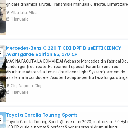
ghidare dinamică a rutei. Transmisie manuala 6 trepte. Climatizare
automată Thermotronic: ...
Alba Iulia, Alba
1 ianuarie
Mercedes-Benz C 220 T CDI DPF BlueEFFICIENCY
Avantgarde Edition E5, 170 CP
MAȘINA FĂCUTĂ LA COMANDA! Webasto Mercedes din fabrica! Do
rânduri genți echipate. Echipament special: Faruri bi-xenon cu
distribuție adaptivă a luminii (Intelligent Light System), sistem de
asistență la conducere: Asistent adaptiv pentru faza lungă, stingă
covorașe din velur, rezervor de combustibil: ...
Cluj-Napoca, Cluj
1 ianuarie
Toyota Corolla Touring Sports
Toyota Corolla Touring Sports(break) , an 2020, motorizare 2.0 Hybr
180 CP, cutie automată, perfectă pentru oraș și drumuri lungi,