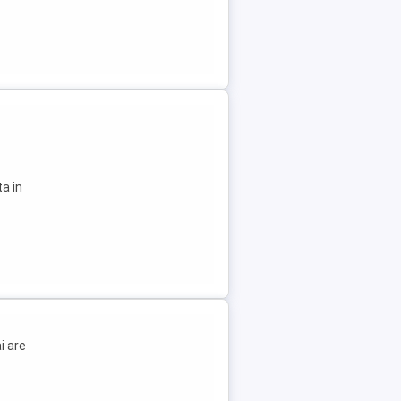
a in
i are