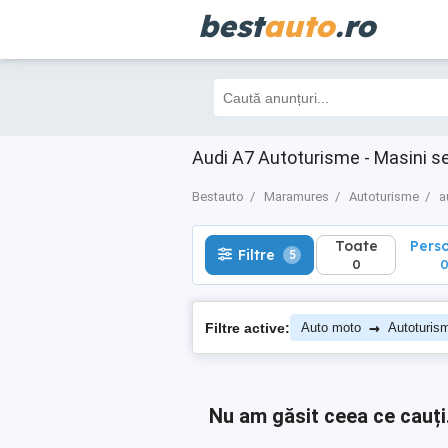
best
auto
.ro
Toate
Perso
Filtre
5
0
0
Audi A7 Autoturisme - Masini 
Bestauto
Maramures
Autoturisme
a
Toate
Pers
Filtre
5
0
→
Filtre active:
Auto moto
Autoturis
Nu am găsit ceea ce cauți