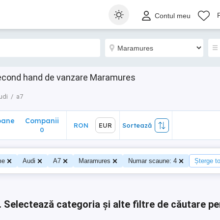
ane
Companii
RON
EUR
Sortează
Contul meu
0
second hand de vanzare Maramures
udi
a7
oane
Companii
RON
EUR
Sortează
0
0
me
Audi
A7
Maramures
Numar scaune: 4
Șterge to
.
Selectează categoria și alte filtre de căutare pe