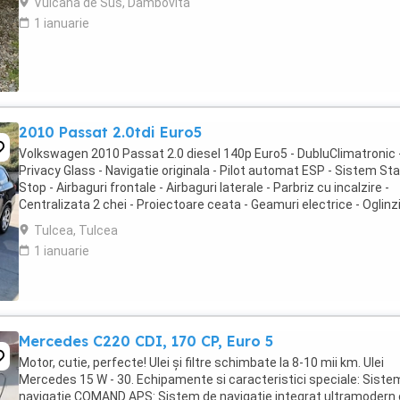
Vulcana de Sus, Dambovita
1 ianuarie
2010 Passat 2.0tdi Euro5
Volkswagen 2010 Passat 2.0 diesel 140p Euro5 - DubluClimatronic -
Privacy Glass - Navigatie originala - Pilot automat ESP - Sistem Sta
Stop - Airbaguri frontale - Airbaguri laterale - Parbriz cu incalzire -
Centralizata 2 chei - Proiectoare ceata - Geamuri electrice - Oglinzi
incalzite - Senzori ...
Tulcea, Tulcea
1 ianuarie
Mercedes C220 CDI, 170 CP, Euro 5
Motor, cutie, perfecte! Ulei și filtre schimbate la 8-10 mii km. Ulei
Mercedes 15 W - 30. Echipamente si caracteristici speciale: Siste
navigație COMAND APS: Sistem de navigație integrat ultramodern