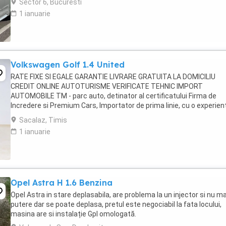
Sector 6, Bucuresti
1 ianuarie
Volkswagen Golf 1.4 United
RATE FIXE SI EGALE GARANTIE LIVRARE GRATUITA LA DOMICILIU
CREDIT ONLINE AUTOTURISME VERIFICATE TEHNIC IMPORT
AUTOMOBILE TM - parc auto, detinator al certificatului Firma de
Incredere si Premium Cars, Importator de prima linie, cu o experient
domeniu de peste 15 ani, avand o gama diversificata ...
Sacalaz, Timis
1 ianuarie
Opel Astra H 1.6 Benzina
Opel Astra in stare deplasabila, are problema la un injector si nu ma
putere dar se poate deplasa, pretul este negociabil la fata locului,
masina are si instalație Gpl omologată.