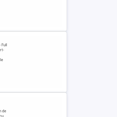
 Full
rt-
le
m de
 cu