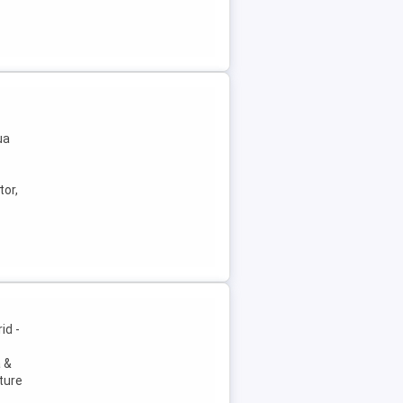
ua
tor,
id -
ă &
ture