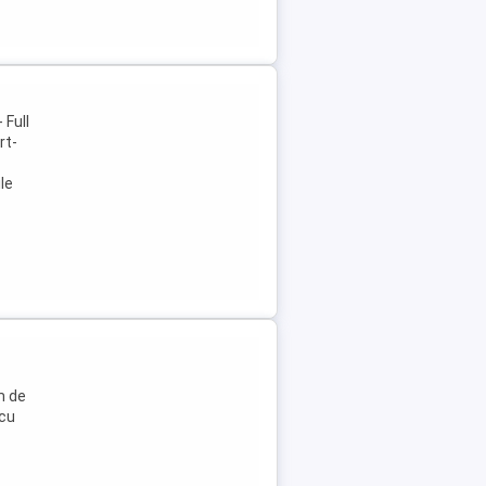
 Full
rt-
le
m de
 cu