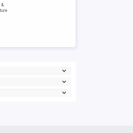
ă &
ture