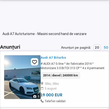
Audi A7 Autoturisme - Masini second hand de vanzare
Anunțuri
20
50
Anunțuri pe pagină:
Audi A7 Biturbo
# AUDI A7 S-line ^ An fabricatie 2014 ^
Motorizare 3.0 BiTDI 313 CP ^ 4 x 4 permanent
(Quattro) ^ Proprietar in acte ^ Istoric service -
2014 | diesel | 240000 km
240 mii km # Stare tehnica si estetica
exceptionala, distribuție schimbata, masina
Sibiu, Sibiu
nu are absolut nicio pierdere, discuri plăcuțe
5 august
noi față spate, practic nu există ...
19 000 EUR
5
Telefon validat