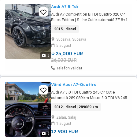
Audi A7 BiTdi
Audi A7 Competition BiTDI Quattro 320 CP |
Black Edition | S-line Cutie automată ZF 8+1
trepte BiTDI Quattro Euro 6 (AdBlue) 241.000
2015 | diesel
km REALI istoric AUDI online (ofer serie șasiu)
Înmatriculată nov. 2024 Dotări de top: Bang &
Suceava, Suceava
Olufsen Suspensie AER (Efficiency Comfort ...
5 august
25,000 EUR
5
26,000 EUR
Telefon validat
Vând Audi A7-Quattro
Audi A7 3.0 TDI Quattro 245 CP Cutie
automată 289.089 km Motor 3.0 TDI V6 245
CP Cutie automată Tracțiune Quattro Jante
2012 | diesel | 289089 km
R20 Anvelope noi Faruri Matrix LED Volan
sport Lumini ambientale LED Scaune din piele
Zalau, Salaj
cu încălzire față Folii pe geamurile spate Audi
1 august
Drive Select Sistem ...
12 900 EUR
5