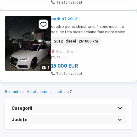
Telefon validat
audi a7 2012
quattro perne climatronic 4 zone incalnire
scaune fata racire scaune fata night vision
scaune electrice cu memorie cutie s tronic
2012 | diesel | 261000 km
faruri bi xenon bluetooth portbagaj electric
torpedou refrigorat navigatia mare geamuri
Peris, Ilfov
electrice 261000 km
27 iulie
15 000 EUR
5
Telefon validat
Bestauto
Autoturisme
audi
a7
Categorii
Județe