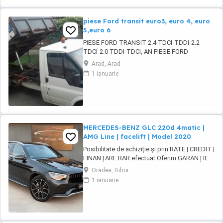
piese Ford transit euro3, euro 4, euro
5,euro 6
PIESE FORD TRANSIT 2.4 TDCI-TDDI-2.2
TDCI-2.0 TDDI-TDCI, AN PIESE FORD
TRANSIT EURO 3-4 SI 5 si 6, MOTOR
Arad, Arad
2.4TDCI-TDDI-2.2 TDCI-2.0 TDCI-TDDI, CUTIE
1 ianuarie
5 SI 6 VITEZE,CHIULOASE,GRUPURI PUNTE
DUBLA SI SIMPLA,PUNTI,PLANETARE,
INJECTOARE, POMPE INJALTERNATOARE,
ELECTROMOTOARE ETC
MERCEDES-BENZ GLC 220d 4matic |
AMG Line | facelift | Model 2020
Posibilitate de achiziție și prin RATE | CREDIT |
FINANȚARE RAR efectuat Oferim GARANȚIE
12 luni sau 10.000 km MERCEDES-BENZ GLC
Oradea, Bihor
220d 4MATIC AMG Line | facelift | Model 2020
1 ianuarie
Motor - 2.0 diesel 194cp. Euro 6 | 4Matic ( 4x4
) Cutie viteze - Automată ...