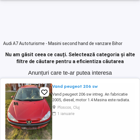
Audi A7 Autoturisme - Masini second hand de vanzare Bihor
Nu am găsit ceea ce cauți.
Selectează categoria și alte
filtre de căutare pentru a eficientiza căutarea
Anunțuri care te-ar putea interesa
Vand peugeot 206 sw
Vand peugeot 206 sw intreg. An fabricatie
2005, diesel, motor 1.4 Masina este radiata.
Pentru mai multe detalii va rog sunati la nr. de
Ploscos, Cluj
telefon afisat:
1 ianuarie