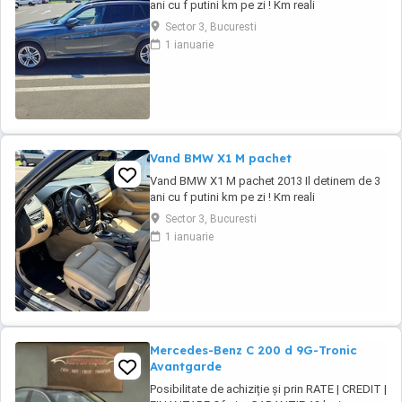
ani cu f putini km pe zi ! Km reali
235.000,accept orice test ! BMW X1 M
Sector 3, Bucuresti
PACHET An 2013 Euro 5 Motorizare 2.0 Diesel
1 ianuarie
Cutie automata Steptronic 8+1 trepte
Tractiune Integrala 4x4 (X DRIVE) Trapa
electrica functionala Culoare Deosebita ...
Vand BMW X1 M pachet
Vand BMW X1 M pachet 2013 Il detinem de 3
ani cu f putini km pe zi ! Km reali
235.000,accept orice test ! BMW X1 M
Sector 3, Bucuresti
PACHET An 2013 Euro 5 Motorizare 2.0 Diesel
1 ianuarie
Cutie automata Steptronic 8+1 trepte
Tractiune Integrala 4x4 (X DRIVE) Trapa
electrica functionala Culoare Deosebita ...
Mercedes-Benz C 200 d 9G-Tronic
Avantgarde
Posibilitate de achiziție și prin RATE | CREDIT |