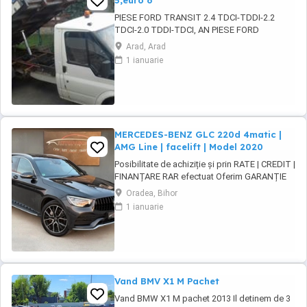
5,euro 6
PIESE FORD TRANSIT 2.4 TDCI-TDDI-2.2
TDCI-2.0 TDDI-TDCI, AN PIESE FORD
TRANSIT EURO 3-4 SI 5 si 6, MOTOR
Arad, Arad
2.4TDCI-TDDI-2.2 TDCI-2.0 TDCI-TDDI, CUTIE
1 ianuarie
5 SI 6 VITEZE,CHIULOASE,GRUPURI PUNTE
DUBLA SI SIMPLA,PUNTI,PLANETARE,
INJECTOARE, POMPE INJALTERNATOARE,
ELECTROMOTOARE ETC
MERCEDES-BENZ GLC 220d 4matic |
AMG Line | facelift | Model 2020
Posibilitate de achiziție și prin RATE | CREDIT |
FINANȚARE RAR efectuat Oferim GARANȚIE
12 luni sau 10.000 km MERCEDES-BENZ GLC
Oradea, Bihor
220d 4MATIC AMG Line | facelift | Model 2020
1 ianuarie
Motor - 2.0 diesel 194cp. Euro 6 | 4Matic ( 4x4
) Cutie viteze - Automată ...
Vand BMV X1 M Pachet
Vand BMW X1 M pachet 2013 Il detinem de 3