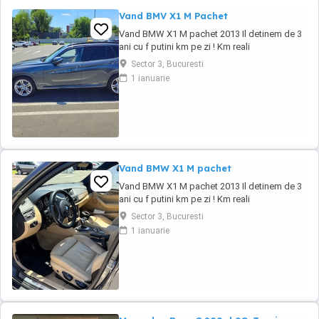
Vand BMV X1 M Pachet
Vand BMW X1 M pachet 2013 Il detinem de 3
ani cu f putini km pe zi ! Km reali
235.000,accept orice test ! BMW X1 M
Sector 3, Bucuresti
PACHET An 2013 Euro 5 Motorizare 2.0 Diesel
1 ianuarie
Cutie automata Steptronic 8+1 trepte
Tractiune Integrala 4x4 (X DRIVE) Trapa
electrica functionala Culoare Deosebita ...
Vand BMW X1 M pachet
Vand BMW X1 M pachet 2013 Il detinem de 3
ani cu f putini km pe zi ! Km reali
235.000,accept orice test ! BMW X1 M
Sector 3, Bucuresti
PACHET An 2013 Euro 5 Motorizare 2.0 Diesel
1 ianuarie
Cutie automata Steptronic 8+1 trepte
Tractiune Integrala 4x4 (X DRIVE) Trapa
electrica functionala Culoare Deosebita ...