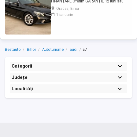
FINANȚARE Oferim GARANȚIE 12 luni sau
10.000 km Mercedes-Benz C 200 d 9G-Tronic
Oradea, Bihor
Avantgarde Motor - 1.6 diesel, 160 CP, Euro6
1 ianuarie
Cutie viteze - Automată 9G-Tronic An
fabricație ...
Bestauto
Bihor
Autoturisme
audi
a7
Categorii
Județe
Localități