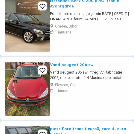
Mercedes-Benz C 200 d 9G-Tronic
Avantgarde
Posibilitate de achiziție și prin RATE | CREDIT |
FINANȚARE Oferim GARANȚIE 12 luni sau
10.000 km Mercedes-Benz C 200 d 9G-Tronic
Oradea, Bihor
Avantgarde Motor - 1.6 diesel, 160 CP, Euro6
1 ianuarie
Cutie viteze - Automată 9G-Tronic An
fabricație ...
Vand peugeot 206 sw
Vand peugeot 206 sw intreg. An fabricatie
2005, diesel, motor 1.4 Masina este radiata.
Pentru mai multe detalii va rog sunati la nr. de
Ploscos, Cluj
telefon afisat:
1 ianuarie
piese Ford transit euro3, euro 4, euro