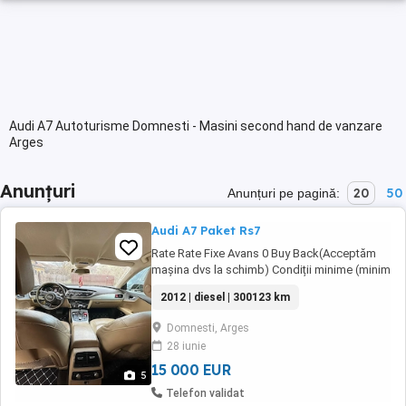
Audi A7 Autoturisme Domnesti - Masini second hand de vanzare
Arges
Anunțuri
20
50
Anunțuri pe pagină:
Audi A7 Paket Rs7
Rate Rate Fixe Avans 0 Buy Back(Acceptăm
mașina dvs la schimb) Condiții minime (minim
3 luni la locul actual de munca) -PREȚ 15.000
2012 | diesel | 300123 km
EURO NEGOCIABIL -AUDI A7 3.0 TDI 2012
PAKET RS7 QUATTRO E5! -Motor 3.0 D V6 245
Domnesti, Arges
Cp( cel cu o singura turbina) -An fabricație
28 iunie
2012 Euro 5 -Cutie Tiptronic 7+1 -Audi ...
15 000 EUR
5
Telefon validat