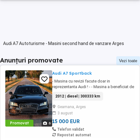
Audi A7 Autoturisme - Masini second hand de vanzare Arges
Anunțuri promovate
Vezi toate
Audi A7 Sportback
- Masina cu revizii facute doar in
reprezentanta Audi ! - - Masina a beneficiat de
un polish profesional ! Motorizare: 3.0 BiTDI
2012 | diesel | 300333 km
V6 (BiTurbo) Putere: 313 CP (230 kW) - 650nm
Transmisie: Integrală permanentă (Quattro-
Geamana, Arges
Torsen) Normă poluare: Euro 5 Culoare
3 august
exterioară - Albastru (Moonlight Blue Metallic)
Volan ...
15 000 EUR
Promovat
6
Telefon validat
Repostat automat