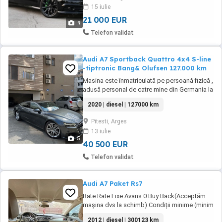
Close usi Asistenta la franarea de urgenta
15 iulie
Asistenta camera faza scurta lunga ...
21 000 EUR
9
Telefon validat
Audi A7 Sportback Quattro 4x4 S-line
-tiptronic Bang& Olufsen 127.000 km
Masina este înmatriculată pe persoană fizică ,
adusă personal de catre mine din Germania la
110.000 km am actele doveditoare in august
2020 | diesel | 127000 km
2024- masina are 17000 de km pe Romania
parcurși 90% pe autostrada Bucuresti-Pitesti -
Pitesti, Arges
are doua schimburi de ulei si filtre făcute.
13 iulie
Masina este exclusiv ținută in GARAJ! Nu ...
5
40 500 EUR
Telefon validat
Audi A7 Paket Rs7
Rate Rate Fixe Avans 0 Buy Back(Acceptăm
mașina dvs la schimb) Condiții minime (minim
3 luni la locul actual de munca) -PREȚ 15.000
2012 | diesel | 300123 km