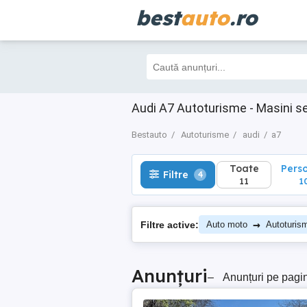
best
auto
.ro
Toate
Perso
Filtre
4
11
10
Audi A7 Autoturisme - Masini s
Bestauto
Autoturisme
audi
a7
Toate
Pers
Filtre
4
11
1
→
Filtre active:
Auto moto
Autoturis
Anunțuri
–
Anunțuri pe pagi