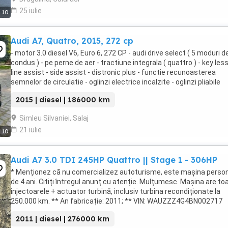
25 iulie
10
Audi A7, Quatro, 2015, 272 cp
- motor 3.0 diesel V6, Euro 6, 272 CP - audi drive select ( 5 moduri d
condus ) - pe perne de aer - tractiune integrala ( quattro ) - key less
line assist - side assist - distronic plus - functie recunoasterea
semnelor de circulatie - oglinzi electrice incalzite - oglinzi pliabile
electric - navigatie ...
2015 | diesel | 186000 km
Simleu Silvaniei, Salaj
21 iulie
10
Audi A7 3.0 TDI 245HP Quattro || Stage 1 - 306HP
* Menționez că nu comercializez autoturisme, este mașina perso
de 4 ani. Citiți întregul anunț cu atenție. Mulțumesc. Mașina are to
injectoarele + actuator turbină, inclusiv turbina recondiționate la
250.000 km. ** An fabricație: 2011; ** VIN: WAUZZZ4G4BN002717
(raport CarVertical inclus, cu ...
2011 | diesel | 276000 km