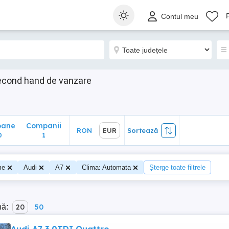
ane
Companii
RON
EUR
Sortează
Contul meu
1
econd hand de vanzare
oane
Companii
RON
EUR
Sortează
0
1
me
Audi
A7
Clima: Automata
Șterge toate filtrele
nă:
20
50