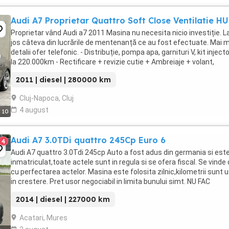
Audi A7 Proprietar Quattro Soft Close Ventilatie H
Proprietar vând Audi a7 2011 Masina nu necesita nicio investiție. L
jos câteva din lucrările de mentenanță ce au fost efectuate. Mai 
detalii ofer telefonic. - Distribuție, pompa apa, garnituri V, kit inject
la 220.000km - Rectificare + revizie cutie + Ambreiaje + volant,
diferențial torsen ...
2011 | diesel | 280000 km
Cluj-Napoca, Cluj
4 august
10
Audi A7 3.0TDi quattro 245Cp Euro 6
4
Audi A7 quattro 3.0Tdi 245cp Auto a fost adus din germania si est
inmatriculat,toate actele sunt in regula si se ofera fiscal. Se vinde
cu perfectarea actelor. Masina este folosita zilnic,kilometrii sunt 
in crestere. Pret usor negociabil in limita bunului simt. NU FAC
SCHIMBURI. La 214000 ...
2014 | diesel | 227000 km
Acatari, Mures