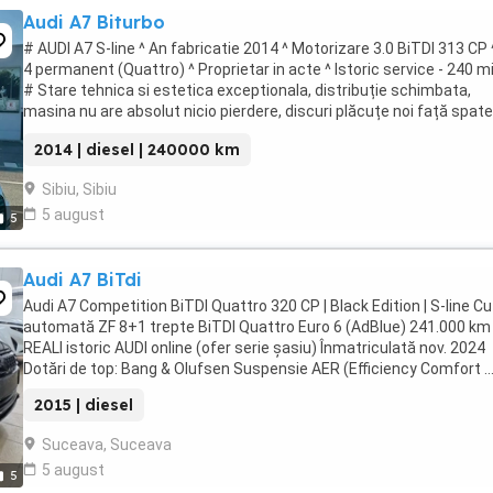
Audi A7 Biturbo
# AUDI A7 S-line ^ An fabricatie 2014 ^ Motorizare 3.0 BiTDI 313 CP 
4 permanent (Quattro) ^ Proprietar in acte ^ Istoric service - 240 m
# Stare tehnica si estetica exceptionala, distribuție schimbata,
masina nu are absolut nicio pierdere, discuri plăcuțe noi față spate
practic nu există ...
2014 | diesel | 240000 km
Sibiu, Sibiu
5 august
5
Audi A7 BiTdi
Audi A7 Competition BiTDI Quattro 320 CP | Black Edition | S-line Cu
automată ZF 8+1 trepte BiTDI Quattro Euro 6 (AdBlue) 241.000 km
REALI istoric AUDI online (ofer serie șasiu) Înmatriculată nov. 2024
Dotări de top: Bang & Olufsen Suspensie AER (Efficiency Comfort ..
2015 | diesel
Suceava, Suceava
5 august
5