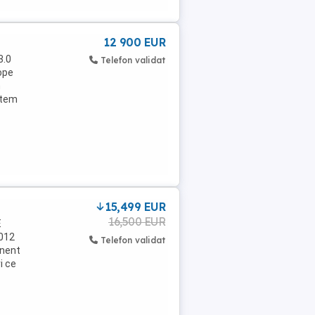
12 900 EUR
3.0
Telefon validat
ope
n
istem
15,499 EUR
16,500 EUR
E
012
Telefon validat
anent
i ce