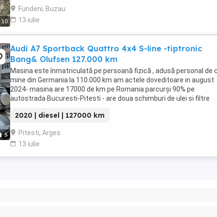
Fundeni, Buzau
13 iulie
10
Audi A7 Sportback Quattro 4x4 S-line -tiptronic
Bang& Olufsen 127.000 km
Masina este înmatriculată pe persoană fizică , adusă personal de 
mine din Germania la 110.000 km am actele doveditoare in august
2024- masina are 17000 de km pe Romania parcurși 90% pe
autostrada Bucuresti-Pitesti - are doua schimburi de ulei si filtre
făcute. Masina este exclusiv ținută in GARAJ! Nu ...
2020 | diesel | 127000 km
Pitesti, Arges
5
13 iulie