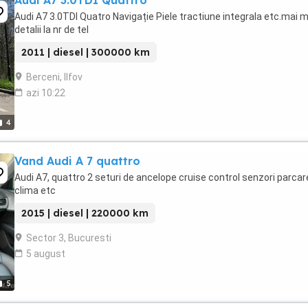
Audi A7 3.0TDI Quattro
Audi A7 3.0TDI Quatro Navigație Piele tractiune integrala etc.mai 
detalii la nr de tel
2011 | diesel | 300000 km
Berceni, Ilfov
azi 10:22
4
Vand Audi A 7 quattro
Audi A7, quattro 2 seturi de ancelope cruise control senzori parcar
clima etc
2015 | diesel | 220000 km
Sector 3, Bucuresti
5 august
5