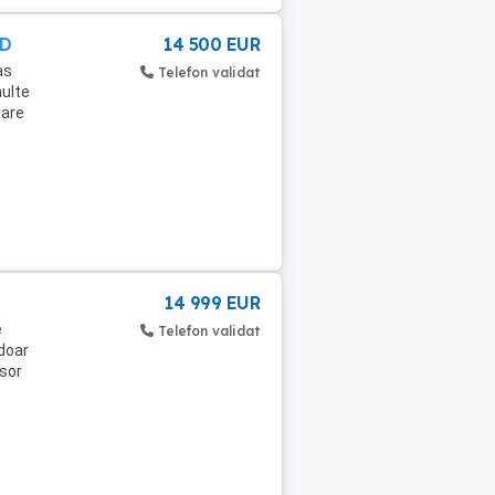
UD
14 500 EUR
as
Telefon validat
multe
oare
14 999 EUR
e
Telefon validat
 doar
usor