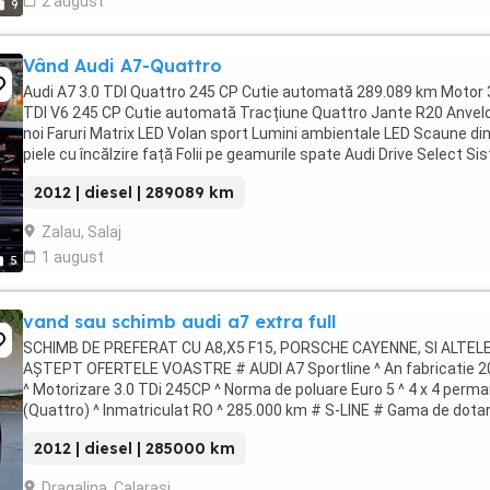
2 august
9
Vând Audi A7-Quattro
Audi A7 3.0 TDI Quattro 245 CP Cutie automată 289.089 km Motor 
TDI V6 245 CP Cutie automată Tracțiune Quattro Jante R20 Anvel
noi Faruri Matrix LED Volan sport Lumini ambientale LED Scaune di
piele cu încălzire față Folii pe geamurile spate Audi Drive Select S
...
2012 | diesel | 289089 km
Zalau, Salaj
1 august
5
vand sau schimb audi a7 extra full
SCHIMB DE PREFERAT CU A8,X5 F15, PORSCHE CAYENNE, SI ALTEL
AȘTEPT OFERTELE VOASTRE # AUDI A7 Sportline ^ An fabricatie 2
^ Motorizare 3.0 TDi 245CP ^ Norma de poluare Euro 5 ^ 4 x 4 perm
(Quattro) ^ Inmatriculat RO ^ 285.000 km # S-LINE # Gama de dotar
se remarca prin : Head Up Display ...
2012 | diesel | 285000 km
Dragalina, Calarasi