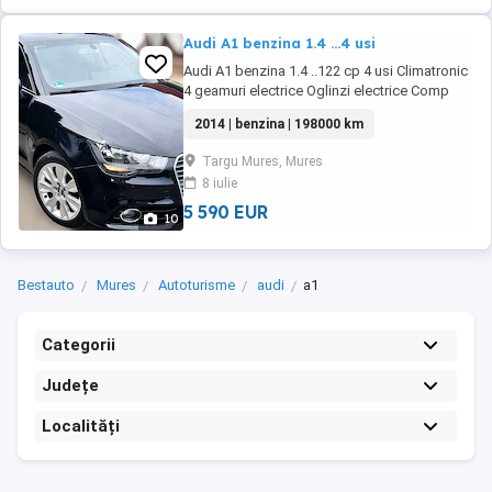
Audi A1 benzina 1.4 ...4 usi
Audi A1 benzina 1.4 ..122 cp 4 usi Climatronic
4 geamuri electrice Oglinzi electrice Comp
bord Volan piele cu comenzi Tempomat
2014 | benzina | 198000 km
Scaune încălzite Navigație Bluethoot Cotiera
Senzori lumini Senzori ploaie Senzori
Targu Mures, Mures
presiune roti Proiectoare ceata Jante aliaj
8 iulie
Stare f buna
5 590 EUR
10
Bestauto
Mures
Autoturisme
audi
a1
Categorii
Județe
Localități