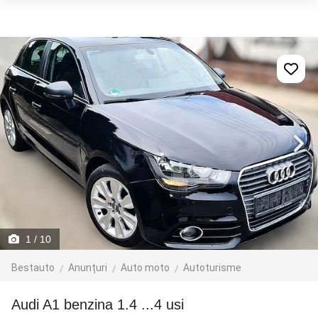
1
/ 10
Bestauto
Anunțuri
Auto moto
Autoturisme
Audi A1 benzina 1.4 ...4 usi