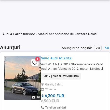
Audi A1 Autoturisme - Masini second hand de vanzare Galati
Anunțuri
20
50
Anunțuri pe pagină:
Vând Audi A1 2012
1
Audi A1 1.6 TDI 2012 Stare impecabilă Vând
Audi A1, an fabricație 2012, motor 1.6 diesel,
mașină întreținută cu mare atenție și aflată în
2012 | diesel | 292000 km
perfectă stare de funcționare. Motor fiabil și
economic Schimb ulei efectuat recent (mai
Galati, Galati
2026) Plăcuțe de frână schimbate recent Fără
22 iunie
probleme mecanice ...
6,300 EUR
10
6,500 EUR
Telefon validat