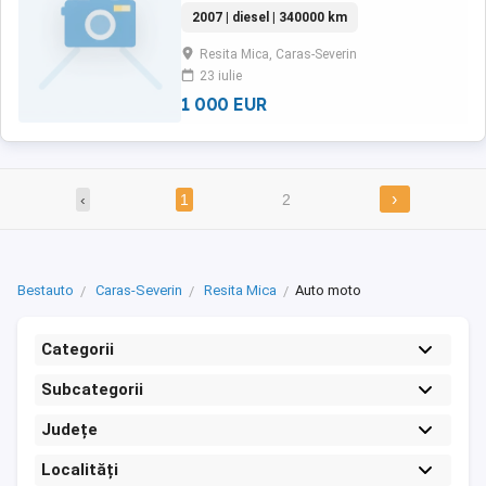
automat cârlig remorca
2007 | diesel | 340000 km
Resita Mica, Caras-Severin
23 iulie
1 000 EUR
›
‹
1
2
Bestauto
Caras-Severin
Resita Mica
Auto moto
Categorii
Subcategorii
Județe
Localități