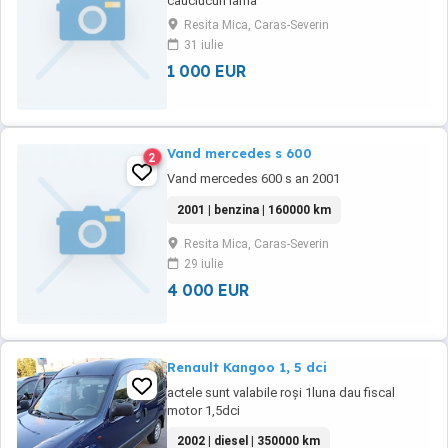
cauciucuri iarna
Resita Mica, Caras-Severin
31 iulie
1 000 EUR
Vand mercedes s 600
2
Vand mercedes 600 s an 2001
2001 | benzina | 160000 km
Resita Mica, Caras-Severin
29 iulie
4 000 EUR
Renault Kangoo 1, 5 dci
actele sunt valabile roși 1luna dau fiscal
motor 1,5dci
2002 | diesel | 350000 km