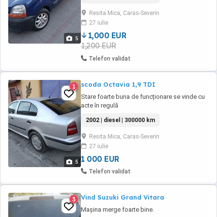
Resita Mica, Caras-Severin
27 iulie
1,000 EUR
5
1,200 EUR
Telefon validat
scoda Octavia 1,9 TDI
1
Stare foarte buna de funcționare se vinde cu
acte în regulă
2002 | diesel | 300000 km
Resita Mica, Caras-Severin
27 iulie
1 000 EUR
5
Telefon validat
Vind Suzuki Grand Vitara
3
Mașina merge foarte bine.