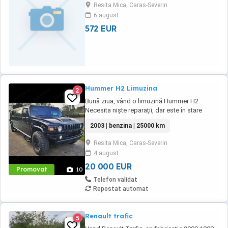
Resita Mica, Caras-Severin
6 august
572 EUR
Hummer H2 Limuzina
2
Bună ziua, vând o limuzină Hummer H2.
Necesita niște reparații, dar este în stare
bună. Mașina este ideală pentru petreceri,
2003 | benzina | 25000 km
închirieri sau muncă ca șofer. Accept orice fel
de schimb. Nu ezitați să mă contactați.
Resita Mica, Caras-Severin
4 august
20 000 EUR
Promovat
10
Telefon validat
Repostat automat
Renault trafic
5