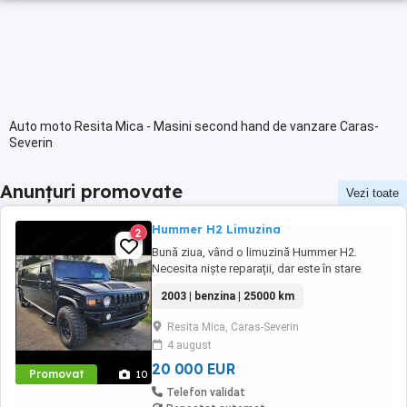
Auto moto Resita Mica - Masini second hand de vanzare Caras-
Severin
Anunțuri promovate
Vezi toate
Hummer H2 Limuzina
2
Bună ziua, vând o limuzină Hummer H2.
Necesita niște reparații, dar este în stare
bună. Mașina este ideală pentru petreceri,
2003 | benzina | 25000 km
închirieri sau muncă ca șofer. Accept orice fel
de schimb. Nu ezitați să mă contactați.
Resita Mica, Caras-Severin
4 august
20 000 EUR
Promovat
10
Telefon validat