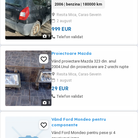
2006 | benzina | 180000 km
Resita Mica, Caras-Severin
2 august
999 EUR
3
Telefon validat
Proiectoare Mazda
Vând proiectare Mazda 323 din. anul
2004.Unul din proiectoare are 2 urechi rupte
(conform pozelor). Prețul este negociabil și
Resita Mica, Caras-Severin
nu se dau separat.
1 august
29 EUR
Telefon validat
3
Vând Ford Mondeo pentru
componente
Vând Ford Mondeo pentru pese și 4