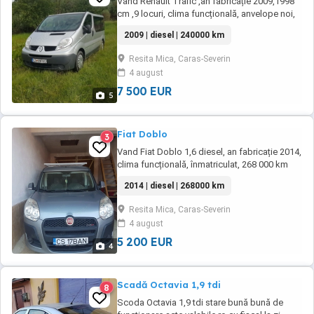
Vand Renault Trafic ,an fabricație 2009,1998
cm ,9 locuri, clima funcțională, anvelope noi,
toate consumabilele schimbate,roti de
2009 | diesel | 240000 km
rezerva. Km 240 000, înmatriculat recent,
nerulat in Romania Pret 7500 Nr tel.
Resita Mica, Caras-Severin
4 august
7 500 EUR
5
Fiat Doblo
3
Vand Fiat Doblo 1,6 diesel, an fabricație 2014,
clima funcțională, înmatriculat, 268 000 km
Pret 5200 Nr tel
2014 | diesel | 268000 km
Resita Mica, Caras-Severin
4 august
5 200 EUR
4
Scadă Octavia 1,9 tdi
8
Scoda Octavia 1,9 tdi stare bună bună de