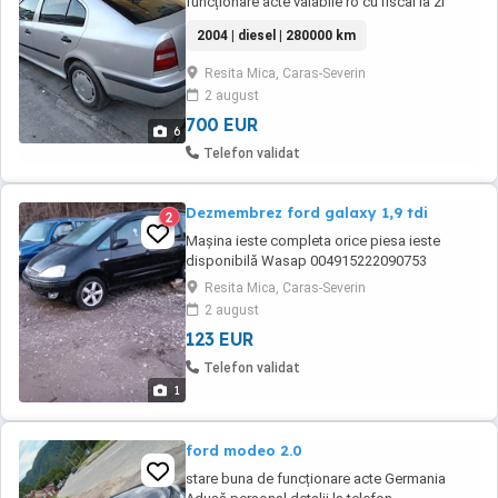
funcționare acte valabile ro cu fiscal la zi
2004 | diesel | 280000 km
Resita Mica, Caras-Severin
2 august
700 EUR
6
Telefon validat
Dezmembrez ford galaxy 1,9 tdi
2
Mașina ieste completa orice piesa ieste
disponibilă Wasap 004915222090753
Resita Mica, Caras-Severin
2 august
123 EUR
Telefon validat
1
ford modeo 2.0
stare buna de funcționare acte Germania