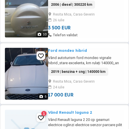
2006 | diesel | 300220 km
Resita Mica, Caras-Severin
26 iulie
3 500 EUR
10
Telefon validat
Ford mondeo hibrid
Vând autoturism ford mondeo vignale
hibrid.,stare excelenta, km rulați 140000,,an
fabricație 2019,Reșița, Caraș-Severin
2019 | benzina + cng | 140000 km
Resita Mica, Caras-Severin
24 iulie
17 000 EUR
5
Vând Renault laguna 2
1
Vând Renault laguna 2 20 cp geamuri
electrice oglinzi electrice senzor parcare pilit