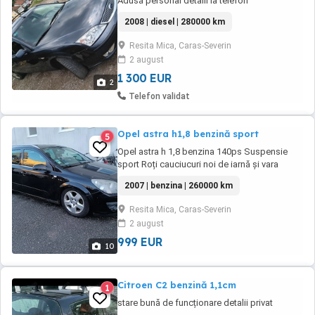
Adusă personal detalii la telefon
2008 | diesel | 280000 km
Resita Mica, Caras-Severin
2 august
1 300 EUR
2
Telefon validat
Opel astra h1,8 benzină sport
5
Opel astra h 1,8 benzina 140ps Suspensie
sport Roți cauciucuri noi de iarnă și vara
detalii Wasap
2007 | benzina | 260000 km
Resita Mica, Caras-Severin
2 august
999 EUR
10
Citroen C2 benzină 1,1cm
1
stare bună de funcționare detalii privat