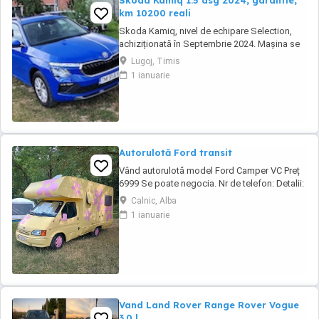
Skoda Kamiq 1.5 dsg 2024, garantie,
km 10200 reali
Skoda Kamiq, nivel de echipare Selection,
achiziționată în Septembrie 2024. Mașina se
află într-o stare impecabila. Detalii tehnice:
Lugoj, Timis
Motorizare: 1.5 TSI, 150 CP Transmisie:
1 ianuarie
Automată DSG An fabricație: 2024
(Septembrie) Kilometraj: 10200 km (reali,
verificabili) Garanție: Mașina beneficiază de
garanția ...
Autorulotă Ford transit
Vând autorulotă model Ford Camper VC Preț
6999 Se poate negocia. Nr de telefon: Detalii:
- Cai putere: 79 CP - Capacitatea cilindrică:
Calnic, Alba
2500 cm - Standard de emisie: 1 - Tipul de
1 ianuarie
combustibil: Diesel - Numar de uși: 3 -
Greutate în gol: 2390kg - Baterie nouă - Panou
solar - Motor în stare perfectă ...
Vand Land Rover Range Rover Vogue
3.0 l