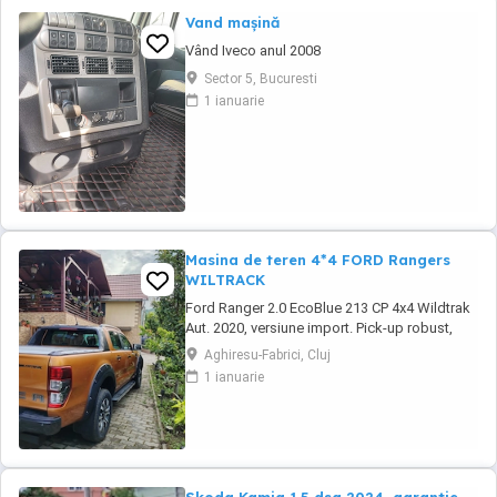
Vand mașină
Vând Iveco anul 2008
Sector 5, Bucuresti
1 ianuarie
Masina de teren 4*4 FORD Rangers
WILTRACK
Ford Ranger 2.0 EcoBlue 213 CP 4x4 Wildtrak
Aut. 2020, versiune import. Pick-up robust,
performant și echipat complet, ideal pentru
Aghiresu-Fabrici, Cluj
activități profesionale sau aventuri off-road,
1 ianuarie
cu tehnologie modernă, tracțiune integrală și
confort premium. Prima înmatriculare: martie
2021 Serie sasiu:6FPPXXMJ2PLY43720 ...