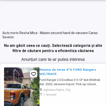
Auto moto Resita Mica - Masini second hand de vanzare Caras-
Severin
Nu am găsit ceea ce cauți.
Selectează categoria și alte
filtre de căutare pentru a eficientiza căutarea
Anunțuri care te-ar putea interesa
Masina de teren 4*4 FORD Rangers
WILTRACK
Ford Ranger 2.0 EcoBlue 213 CP 4x4 Wildtrak
Aut. 2020, versiune import. Pick-up robust,
performant și echipat complet, ideal pentru
Aghiresu-Fabrici, Cluj
activități profesionale sau aventuri off-road,
1 ianuarie
cu tehnologie modernă, tracțiune integrală și
confort premium. Prima înmatriculare: martie
2021 Serie sasiu:6FPPXXMJ2PLY43720 ...