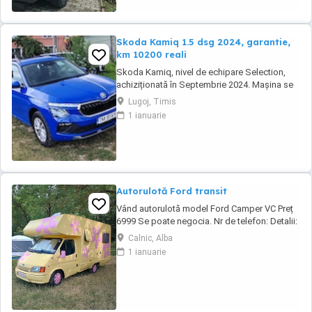
Skoda Kamiq 1.5 dsg 2024, garantie,
km 10200 reali
Skoda Kamiq, nivel de echipare Selection,
achiziționată în Septembrie 2024. Mașina se
află într-o stare impecabila. Detalii tehnice:
Lugoj, Timis
Motorizare: 1.5 TSI, 150 CP Transmisie:
1 ianuarie
Automată DSG An fabricație: 2024
(Septembrie) Kilometraj: 10200 km (reali,
verificabili) Garanție: Mașina beneficiază de
garanția ...
Autorulotă Ford transit
Vând autorulotă model Ford Camper VC Preț
6999 Se poate negocia. Nr de telefon: Detalii:
- Cai putere: 79 CP - Capacitatea cilindrică:
Calnic, Alba
2500 cm - Standard de emisie: 1 - Tipul de
1 ianuarie
combustibil: Diesel - Numar de uși: 3 -
Greutate în gol: 2390kg - Baterie nouă - Panou
solar - Motor în stare perfectă ...