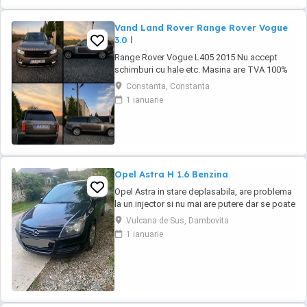
Vand Land Rover Range Rover Vogue
3.0 l
Range Rover Vogue L405 2015 Nu accept
schimburi cu hale etc. Masina are TVA 100%
deductibil Toate reviziile efectuate la Exclusiv
Constanta, Constanta
Auto Constanta Se ofera si set 4 anvelope de
1 ianuarie
iarna Masina se afla in Constanta KM :
149.792 Serie Sasiu : SALGA2KF7FA228601
Dotări pe care le văd cu certitudine: Exterior *
...
Opel Astra H 1.6 Benzina
Opel Astra in stare deplasabila, are problema
la un injector si nu mai are putere dar se poate
deplasa, pretul este negociabil la fata locului,
Vulcana de Sus, Dambovita
masina are si instalație Gpl omologată.
1 ianuarie