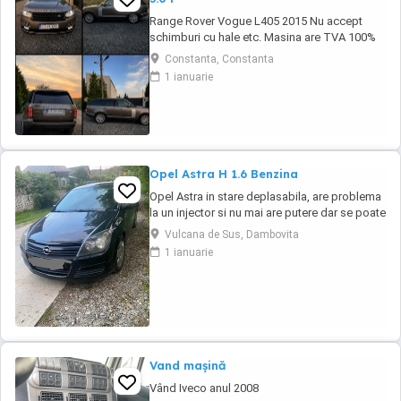
Range Rover Vogue L405 2015 Nu accept
schimburi cu hale etc. Masina are TVA 100%
deductibil Toate reviziile efectuate la Exclusiv
Constanta, Constanta
Auto Constanta Se ofera si set 4 anvelope de
1 ianuarie
iarna Masina se afla in Constanta KM :
149.792 Serie Sasiu : SALGA2KF7FA228601
Dotări pe care le văd cu certitudine: Exterior *
...
Opel Astra H 1.6 Benzina
Opel Astra in stare deplasabila, are problema
la un injector si nu mai are putere dar se poate
deplasa, pretul este negociabil la fata locului,
Vulcana de Sus, Dambovita
masina are si instalație Gpl omologată.
1 ianuarie
Vand mașină
Vând Iveco anul 2008