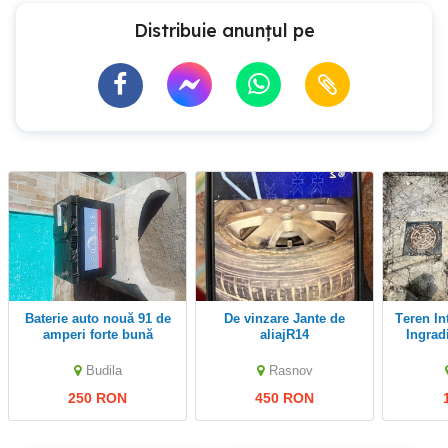
Distribuie anunțul pe
baterie auto nouă 91 de
De vinzare Jante de
Teren Intravilan 1000 mp
amperi forte bună
aliajR14
Ingrad
Piscina
PUZ P
Budila
Rasnov
250 RON
450 RON