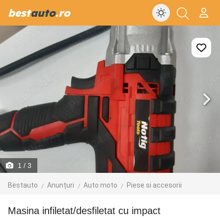
best
auto
.ro
1
/ 3
Bestauto
Anunțuri
Auto moto
Piese si accesorii
Masina infiletat/desfiletat cu impact