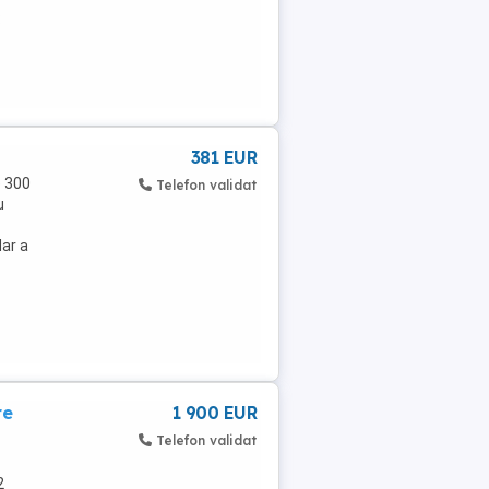
:
381 EUR
e 300
Telefon validat
u
dar a
re
1 900 EUR
Telefon validat
2