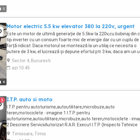
5
Motor electric 5.5 kw elevator 380 la 220v, urgent
Este un motor de ultimă generație de 5.5kw la 220v,cu bobinaj din 
tip inverter cu un consum foarte mic de energie dar cu un cuplu de
forță ridicat. Daca motorul se montează la un utilaj ce necesita o
putere de 3 kw, el lucrează și depune efortul ptr 3 kw, daca am un ut
ce are nevoie de 4 kw, ...
Sector 4, Bucuresti
azi 10:45
4
I.T.P. auto si moto
3
I.T.P. pentru autoturisme,autoutilitare,microbuze,auto
teren,motociclete - imagine 1 I.T.P. pentru
autoturisme,autoutilitare,microbuze,auto teren,motociclete - ima
2 Descriere ServiciiAutorizat R.A.R. Execut I.T.P. (Inspectii Tehnice
Periodice) pentru autoturisme,autoutilitare,microbuze,auto
Timisoara, Timis
teren,motociclete, ...