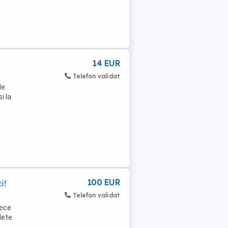
14 EUR
Telefon validat
le
i la
100 EUR
i!
Telefon validat
lece
lete