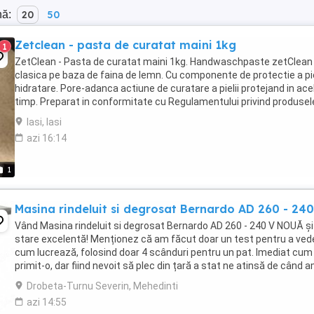
nă:
20
50
Zetclean - pasta de curatat maini 1kg
1
ZetClean - Pasta de curatat maini 1kg. Handwaschpaste zetClean
clasica pe baza de faina de lemn. Cu componente de protectie a piel
hidratare. Pore-adanca actiune de curatare a pielii protejand in ace
timp. Preparat in conformitate cu Regulamentului privind produsel
cosmetice Pentru compatibilitate ...
Iasi, Iasi
azi 16:14
1
Masina rindeluit si degrosat Bernardo AD 260 - 240
Vând Masina rindeluit si degrosat Bernardo AD 260 - 240 V NOUĂ și
stare excelentă! Menționez că am făcut doar un test pentru a ved
cum lucrează, folosind doar 4 scânduri pentru un pat. Imediat cu
primit-o, dar fiind nevoit să plec din țară a stat ne atinsă de când 
cumpărat-o. După cum ...
Drobeta-Turnu Severin, Mehedinti
azi 14:55