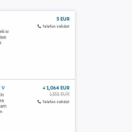
5 EUR
Telefon validat
ii si
lasi
e
 V
1,064 EUR
1,332 EUR
 în
ea
Telefon validat
m am
am