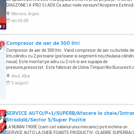
DIAGZONE | X-PRO 5 | ADS ​ Ce aduc noile versiuni? ​Acoperire Extinsă
Suport complet pentru ...
Mioveni, Arges
ieri 06:08
2
Compresor de aer de 300 litri
1
Compresor de aer de 300 litri . Vand compresor de aer cu butelie d
litri,cilindru cu 2 pistoane (pistoane si segmenti noi,chiulasa cilindr
noua). Este montat pe adru cu 2 roti si are supapa de
presiune,presostat . Este fabricat de Uzina Timpuri Noi Bucuresti 
fost reconstruit de cativa ani ...
Aiud, Alba
5 august
SERVICE AUTO/P+1/SUPERB/Afacere la cheie/Intra
1
Stradală/Sector 5/Super Pozitie
LA NUMAI 1900E (cam cat salariul unui mecanic) poti inchiria un
SERVICE AUTO LA CHEIE FOARTE PRODUCTIV -CLADIRE SUPERBA/