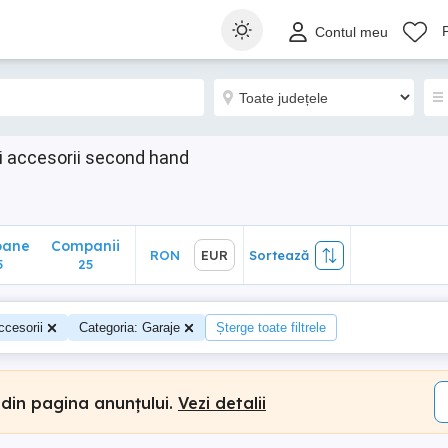
ane
Companii
RON
EUR
Sortează
Contul meu
25
si accesorii second hand
oane
Companii
RON
EUR
Sortează
5
25
ccesorii
Categoria: Garaje
Șterge toate filtrele
 din pagina anunțului.
Vezi detalii