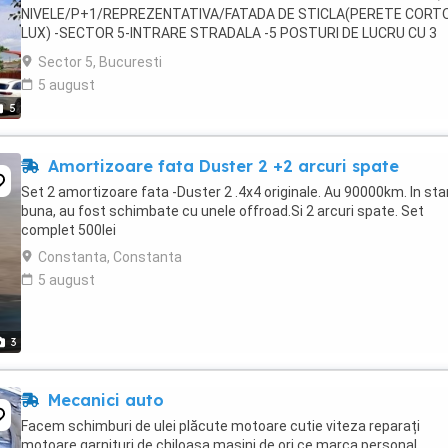
NIVELE/P+1/REPREZENTATIVA/FATADA DE STICLA(PERETE CORT
LUX) -SECTOR 5-INTRARE STRADALA -5 POSTURI DE LUCRU CU 3
ELEVATOARE (NOI) -TOTAL NUMAR MASINI STATIONATE 10 -ACCE
Sector 5, Bucuresti
STRADAL ...
5 august
5
Amortizoare fata Duster 2 +2 arcuri spate
Set 2 amortizoare fata -Duster 2 .4x4 originale. Au 90000km. In sta
buna, au fost schimbate cu unele offroad.Si 2 arcuri spate. Set
complet 500lei
Constanta, Constanta
5 august
3
Mecanici auto
Facem schimburi de ulei plăcute motoare cutie viteza reparați
motoare garnituri de chiloasa mașini de ori ce marca personal