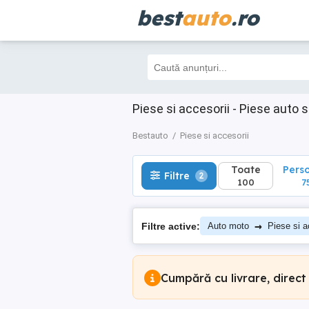
best
auto
.ro
Toate
Perso
Filtre
2
100
75
Piese si accesorii - Piese auto 
Bestauto
Piese si accesorii
Toate
Pers
Filtre
2
100
7
→
Filtre active:
Auto moto
Piese si a
Cumpără cu livrare, direct