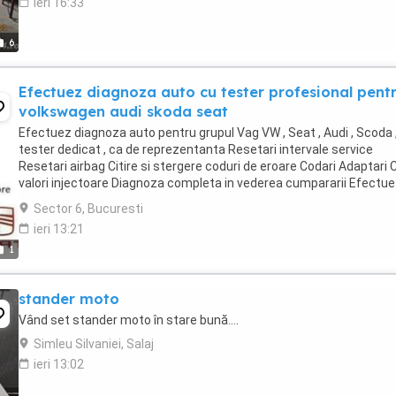
ieri 16:33
6
Efectuez diagnoza auto cu tester profesional pent
volkswagen audi skoda seat
Efectuez diagnoza auto pentru grupul Vag VW , Seat , Audi , Scoda 
tester dedicat , ca de reprezentanta Resetari intervale service
Resetari airbag Citire si stergere coduri de eroare Codari Adaptari C
valori injectoare Diagnoza completa in vederea cumpararii Efectu
diagnoza si la alte marci ...
Sector 6, Bucuresti
ieri 13:21
1
stander moto
Vând set stander moto în stare bună....
Simleu Silvaniei, Salaj
ieri 13:02