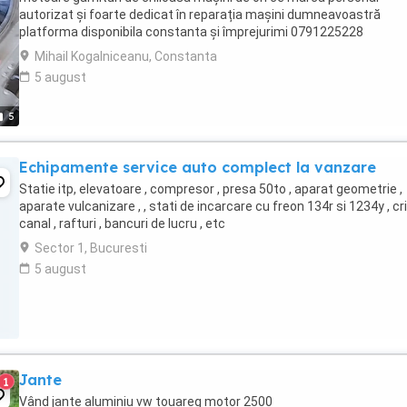
autorizat și foarte dedicat în reparația mașini dumneavoastră
platforma disponibila constanta și împrejurimi 0791225228
Mihail Kogalniceanu, Constanta
5 august
5
Echipamente service auto complect la vanzare
Statie itp, elevatoare , compresor , presa 50to , aparat geometrie ,
aparate vulcanizare , , stati de incarcare cu freon 134r si 1234y , cr
canal , rafturi , bancuri de lucru , etc
Sector 1, Bucuresti
5 august
Jante
1
Vând jante aluminiu vw touareg motor 2500