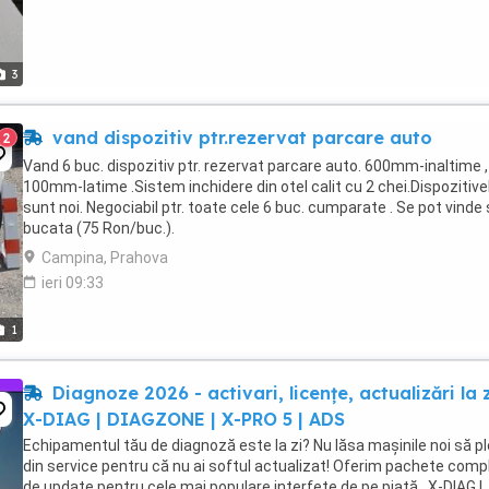
3
vand dispozitiv ptr.rezervat parcare auto
2
Vand 6 buc. dispozitiv ptr. rezervat parcare auto. 600mm-inaltime ,
100mm-latime .Sistem inchidere din otel calit cu 2 chei.Dispozitive
sunt noi. Negociabil ptr. toate cele 6 buc. cumparate . Se pot vinde s
bucata (75 Ron/buc.).
Campina, Prahova
ieri 09:33
1
Diagnoze 2026 - activari, licențe, actualizări la z
X-DIAG | DIAGZONE | X-PRO 5 | ADS
Echipamentul tău de diagnoză este la zi? Nu lăsa mașinile noi să p
din service pentru că nu ai softul actualizat! Oferim pachete comp
de update pentru cele mai populare interfețe de pe piață . X-DIAG |