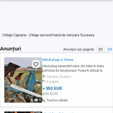
Utilaje Cajvana - Utilaje second hand de vanzare Suceava
Anunțuri
20
50
Anunțuri pe pagină:
Vând plug si freza.
Vând plug ireversibil adus din Italia în stare
perfectă de funcționare. Poate fi utilizat la
pomicultura și vie! Fiind hidraulic se muta
Cajvana, Suceava
stânga si dreapta. Se poate folosi de la 80 de
4 august
cp în sus ,,adică pana la 120cp. 600 euro
550 EUR
negociabil Vând freza pentru deșeuri sau
600 EUR
biloane. 300 euro negociabil! ...
5
Telefon validat