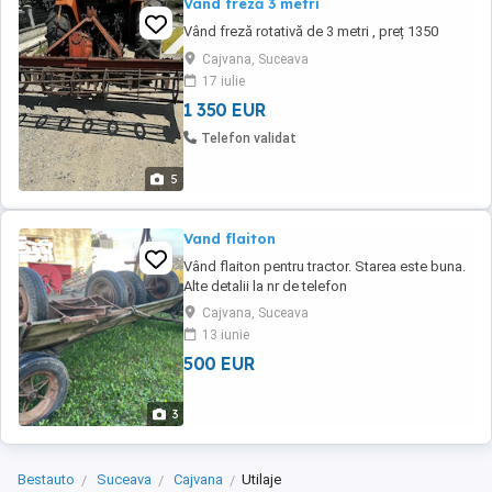
Vând freză 3 metri
Vând freză rotativă de 3 metri , preț 1350
Cajvana, Suceava
17 iulie
1 350 EUR
Telefon validat
5
Vand flaiton
Vând flaiton pentru tractor. Starea este buna.
Alte detalii la nr de telefon
Cajvana, Suceava
13 iunie
500 EUR
3
Bestauto
Suceava
Cajvana
Utilaje