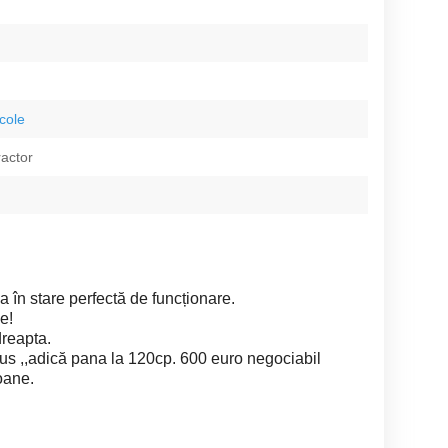
icole
ractor
ia în stare perfectă de funcționare.
ie!
dreapta.
sus ,,adică pana la 120cp. 600 euro negociabil
oane.