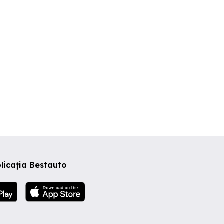
uceava
Suceava
Falticeni
500 EUR
25,000 EUR
500 EUR
licația Bestauto