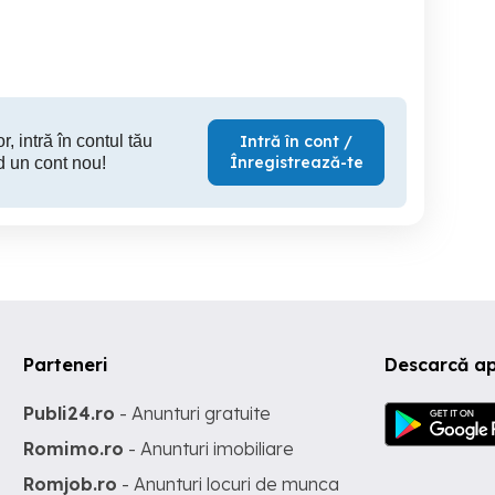
Suceava
Suceava
S
3,000 EUR
22,000 EUR
12,
r, intră în contul tău
Intră în cont /
Înregistrează-te
d un cont nou!
Parteneri
Descarcă ap
Publi24.ro
- Anunturi gratuite
Romimo.ro
- Anunturi imobiliare
Romjob.ro
- Anunturi locuri de munca