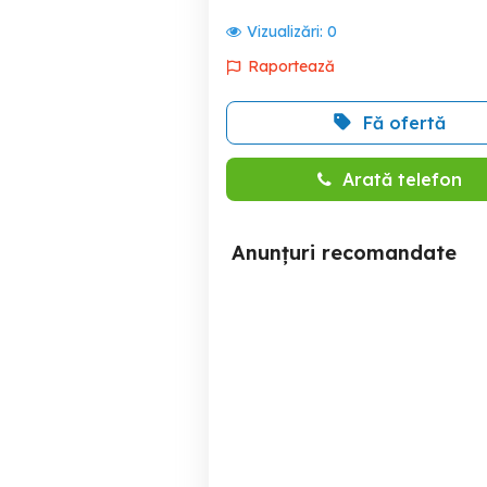
Vizualizări:
0
Raportează
Fă ofertă
Arată telefon
Anunțuri recomandate
Plug Reversibil
LE