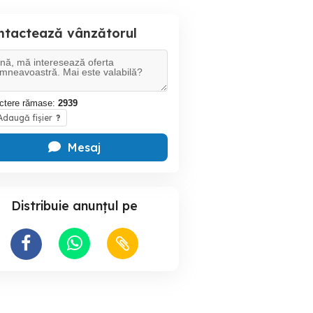
ntactează vânzătorul
ctere rămase:
2939
daugă fișier
?
Mesaj
Distribuie anunțul pe