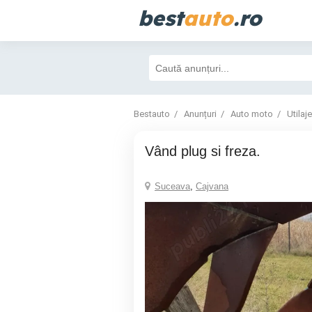
best
auto
.ro
Bestauto
Anunțuri
Auto moto
Utilaje
Vând plug si freza.
Suceava
,
Cajvana