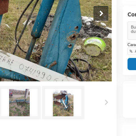
Co
Cara
A