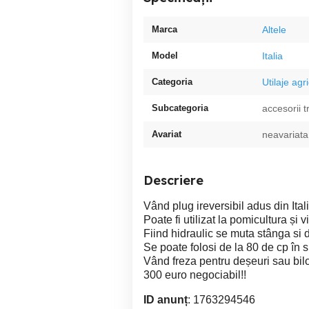
Marca
Altele
Model
Italia
Categoria
Utilaje agr
Subcategoria
accesorii t
Avariat
neavariata
Descriere
Vând plug ireversibil adus din Ital
Poate fi utilizat la pomicultura și v
Fiind hidraulic se muta stânga si 
Se poate folosi de la 80 de cp în 
Vând freza pentru deșeuri sau bil
300 euro negociabil!!
ID anunț
: 1763294546