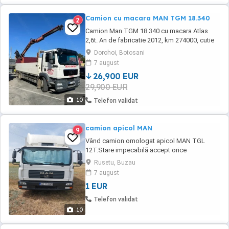
Camion cu macara MAN TGM 18.340
2
Camion Man TGM 18.340 cu macara Atlas
2,6t. An de fabricatie 2012, km 274000, cutie
automata, camere oglinzi, totul automat, fara
Dorohoi, Botosani
accidente, arata si functioneaza impecabil
7 august
totul la ea, inclusiv macaraua. Se vinde pentru
26,900 EUR
ca nu este de lucru pentru masina, eventual
29,900 EUR
schimb cu autobasculanta sau camioneta ...
10
Telefon validat
camion apicol MAN
9
Vând camion omologat apicol MAN TGL
12T.Stare impecabilă accept orice
test.Mașina este dotată cu lift hidraulic de
Rusetu, Buzau
2,5m cel mai mare din gamă(ideal pentru cort
7 august
extracție),perne de aer,cameră
1 EUR
marșarier,cubul este izoterm din panou
sendvici de 7cm,ușă și geam termopan.
Telefon validat
Stelajul este din fier de 0,5cm. ...
10