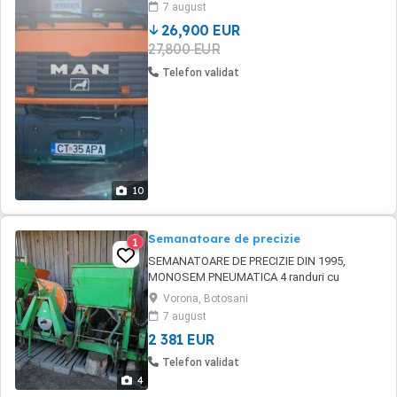
7 august
pompa de vid SAMSON -pompa de voma
26,900 EUR
URACA Capacitate de vidanjare ...
27,800 EUR
Telefon validat
10
Semanatoare de precizie
1
SEMANATOARE DE PRECIZIE DIN 1995,
MONOSEM PNEUMATICA 4 randuri cu
brazdare, Cutie de ingrasamant si insecticid,
Vorona, Botosani
Ecartament reglabil(60, 70, 80 cm),
7 august
Marcatoare reglabile, Roti de copiere NOI,
2 381 EUR
Carte Tehnica, Discuri pentru porumb si
fl.soarelui, Stare Tehnica Foarte BUNA,(putin
Telefon validat
folosita si depozitata in ...
4