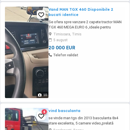
Vand MAN TGX 460 Disponibile 2
bucati identice
Se ofera spre vanzare 2 capete tractor MAN
TGX 460 MEGA EURO 6 ,ideale pentru
transport international sau intern. Ambele sunt
Timisoara, Timis
echipate cu Tahograf inteligent 2 v2.
5 august
Camioanele sunt identice ,intretinute
20 000 EUR
corespunzator si pregatite de lucru. An
fabricatie :2017 Kilometraj: 725000
Telefon validat
10
vind basculanta
4
se vinde man tgs din 2013 basculanta 8x4
stare excelenta, 5 camere video,prelată
automatacauciucurisi baterii noi,300 mii km la