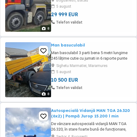
Bogdanesti, Bacau
bord !Full option, full service histori de nou!
5 august
29 999 EUR
Telefon validat
8
Man basuculabil
Man basculabil 3 parti bena 5 metri lungime
245 lățime cutie cu jumati in 6 raporte punte
spate cu reductor si sateliți mașina nu a lucrat
Sighetu Marmatiei, Maramures
in tara are acte pentru înmatriculare nu sau
5 august
scos numere rosi are 17374km mai multe
10 500 EUR
detali pret 10 500 euro
Telefon validat
8
Autospecială Vidanjă MAN TGA 26.320
(6x2) | Pompă Jurop 15.200 l min
De vânzare autospecială vidanjă MAN TGA
26.320, în stare foarte bună de funcționare,
pregătită direct de lucru. Date tehnice vehicul:
Sector 4, Bucuresti