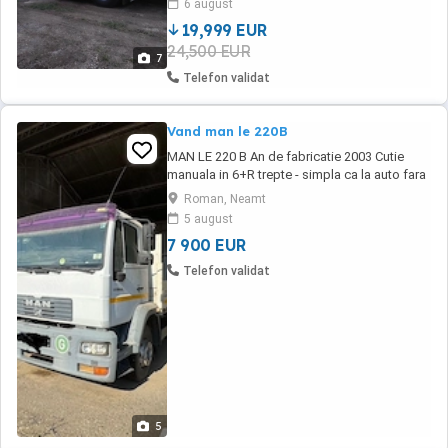
6 august
schimb cu Defender sau Maserati motorizare
19,999 EUR
v8. Ofer diferența.
24,500 EUR
7
Telefon validat
Vand man le 220B
MAN LE 220 B An de fabricatie 2003 Cutie
manuala in 6+R trepte - simpla ca la auto fara
bataie. Masa proprie: 5900kg, Total maxim
Roman, Neamt
autorizat : 14.500kg. Pe axe - fata: 5600kg,
5 august
spate: 9500kg Dimensiuni gabarit: L:
7 900 EUR
8950mm, l: 2550mm, h: 2650mm Motor tip : D
0836 LFL02 Cilindree : 6871 ...
Telefon validat
5