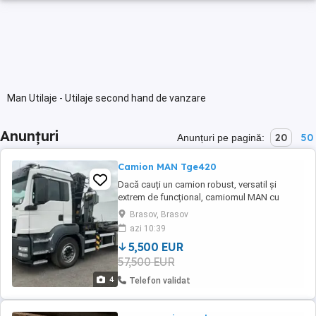
Man Utilaje - Utilaje second hand de vanzare
Anunțuri
20
50
Anunțuri pe pagină:
Camion MAN Tge420
Dacă cauți un camion robust, versatil și
extrem de funcțional, camiomul MAN cu
macară și sistem Abroll container este
Brasov, Brasov
alegerea perfectă! Acest model combină
azi 10:39
fiabilitatea MAN, puterea unei macarale
5,500 EUR
profesionale și flexibilitatea unui sistem de
57,500 EUR
încărcare descărcare rapidă a containerelor.
De ce acest ...
4
Telefon validat