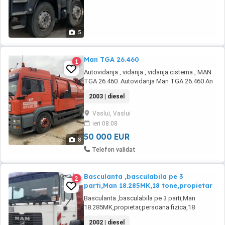
5
Man TGA 26.460
1
Autovidanja , vidanja , vidanja cisterna , MAN
TGA 26.460. Autovidanja Man TGA 26.460 An
fabricație 2003 Motor 460 CP Pompa de
2003 | diesel
vacuum Demag Witting Tip RFW 260 DVR
Putere maxima 1549mp/h Turația maxima
Vaslui, Vaslui
1498 U/min Presiune maxima la operare
ieri 08:08
permanenta 0,5 bar Furtun de presiune de ...
50 000 EUR
8
Telefon validat
Basculanta ,basculabila pe 3
2
parti,Man 18.285MK,18 tone,propietar
Basculanta ,basculabila pe 3 parti,Man
18.285MK,propietar,persoana fizica,18
tone,aer conditionat functionabil,odglinzi
2002 | diesel