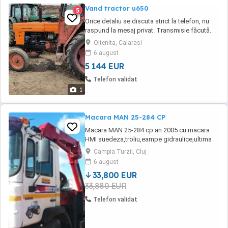
Vand tractor u650
5
Orice detaliu se discuta strict la telefon, nu
raspund la mesaj privat. Transmisie făcută.
Oltenita, Calarasi
6 august
5 144 EUR
Telefon validat
1
Macara MAN 25-284 CP
Macara MAN 25-284 cp an 2005 cu macara
HMI suedeza,troliu,eampe gidraulice,ultima
axa liftanta,lungime platforma 8,5 m.
Campia Turzii, Cluj
6 august
33,800 EUR
33,880 EUR
Telefon validat