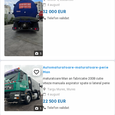
Model: MAN TGA 26.320 (Șasiu 6x2-2 BL) An
4 august
fabricație: 2008 Rulaj: 450.000 km Masă
32 000 EUR
maximă autorizată: 26.000 kg (26 Tone)
Combustibil: Diesel (Motorina) 10.518 cm ...
Telefon validat
5
Automaturatoare-maturatoare-perie
Man
maturatoare Man an fabricatie 2008 cutie
viteze manuala aspirator spate si lateral perie
mijloc si lateral bazin basculabil in stare buna
Targu Mures, Mures
de functionare
4 august
22 500 EUR
Telefon validat
5