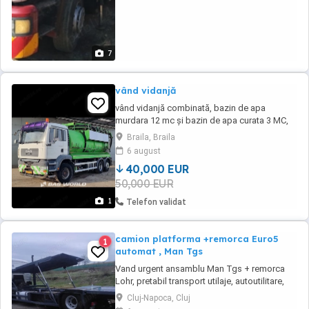
7
vând vidanjă
vând vidanjă combinată, bazin de apa
murdara 12 mc și bazin de apa curata 3 MC,
28000 kg maxim autorizată,
Braila, Braila
basculabila,capac hidraulic înstare de
6 august
funcționare......... preț cu TVA inclus
40,000 EUR
50,000 EUR
1
Telefon validat
camion platforma +remorca Euro5
1
automat , Man Tgs
Vand urgent ansamblu Man Tgs + remorca
Lohr, pretabil transport utilaje, autoutilitare,
autoturisme. Stare foarte buna, unic
Cluj-Napoca, Cluj
proprietar, revizii doar la reprezentanta Man.