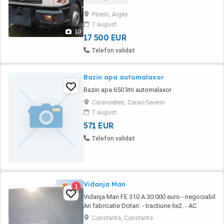
elactrice incalzite,gresare automata,camera
pe spate,cupla funtionala pentru
Pitesti, Arges
remorca,scaun incalzit sofer,radio
7 august
cd,,instalatie pentru lama dezepezire,pilot
10
automat,3 cutii depozitare ...
17 500 EUR
Telefon validat
Bazin apa automalaxor
Bazin apa 650 litri automalaxor
Caransebes, Caras-Severin
7 august
571 EUR
Telefon validat
Vidanja Man
1
Vidanja Man FE 310 A 30 000 euro - negociabil
An fabricatie Dotari: - tractiune 6x2. - AC
functional - webasto(siroco) - oglinzi
Constanta, Constanta
incalzite - geamuri electrice Echipament : -