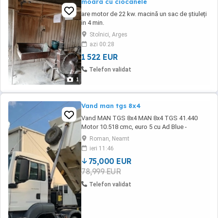
moara cu ciocanele
are motor de 22 kw. macină un sac de știuleți
in 4 min.
Stolnici, Arges
azi 00:28
1 522 EUR
Telefon validat
1
Vand man tgs 8x4
Vand MAN TGS 8x4 MAN 8x4 TGS 41.440
Motor 10.518 cmc, euro 5 cu Ad Blue -
instalatia de Ad Blue fuctioneaza perfect.
Roman, Neamt
Cutie de viteze manuala ZF Masa maxima
ieri 11:46
autorizata : 44.000 kg Masa proprie: 14.600
75,000 EUR
kg Putere motor : 324 kw - 440 CP Bena VS
78,999 EUR
MONT VSP Instalatie de basculare HYVA
Deschidere oblon bena ...
Telefon validat