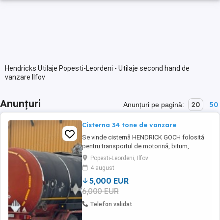
Hendricks Utilaje Popesti-Leordeni - Utilaje second hand de
vanzare Ilfov
Anunțuri
20
50
Anunțuri pe pagină:
Cisterna 34 tone de vanzare
Se vinde cisternă HENDRICK GOCH folosită
pentru transportul de motorină, bitum,
emulsie bituminoasă, capacitate 34 de tone.
Popesti-Leordeni, Ilfov
An de fabricatie 1990.
4 august
5,000 EUR
6,000 EUR
Telefon validat