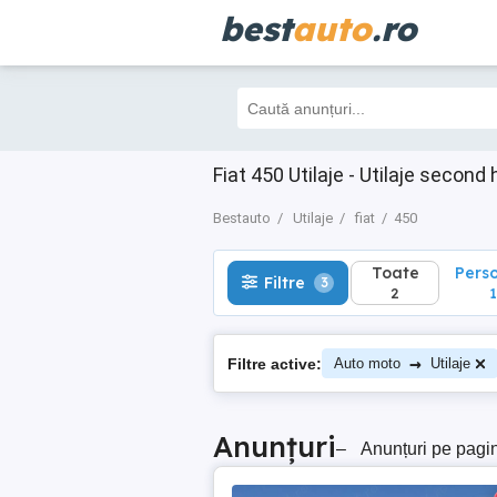
best
auto
.ro
Toate
Perso
Filtre
3
2
1
Fiat 450 Utilaje - Utilaje secon
Bestauto
Utilaje
fiat
450
Toate
Pers
Filtre
3
2
1
→
Filtre active:
Auto moto
Utilaje
Anunțuri
–
Anunțuri pe pagi