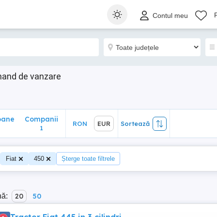
ane
Companii
RON
EUR
Sortează
Contul meu
1
d hand de vanzare
oane
Companii
RON
EUR
Sortează
1
Fiat
450
Șterge toate filtrele
nă:
20
50