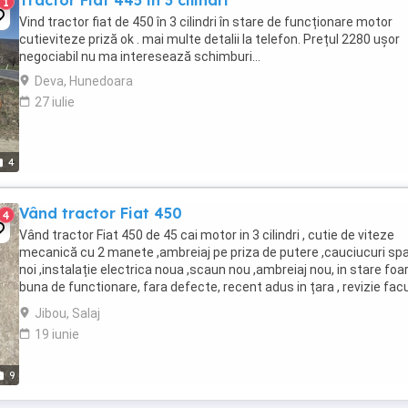
Tractor Fiat 445 in 3 cilindri
1
Vind tractor fiat de 450 în 3 cilindri în stare de funcționare motor
cutieviteze priză ok . mai multe detalii la telefon. Prețul 2280 ușor
negociabil nu ma interesează schimburi...
Deva, Hunedoara
27 iulie
4
Vând tractor Fiat 450
4
Vând tractor Fiat 450 de 45 cai motor in 3 cilindri , cutie de viteze
mecanică cu 2 manete ,ambreiaj pe priza de putere ,cauciucuri sp
noi ,instalație electrica noua ,scaun nou ,ambreiaj nou, in stare foa
buna de functionare, fara defecte, recent adus in țara , revizie fac
schimburi de consumabile ...
Jibou, Salaj
19 iunie
9