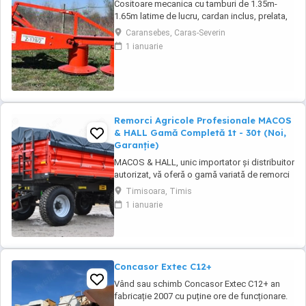
Cositoare mecanica cu tamburi de 1.35m-
1.65m latime de lucru, cardan inclus, prelata,
cheie de cutite Transport in toate judetele
Caransebes, Caras-Severin
1 ianuarie
Remorci Agricole Profesionale MACOS
& HALL Gamă Completă 1t - 30t (Noi,
Garanție)
MACOS & HALL, unic importator și distribuitor
autorizat, vă oferă o gamă variată de remorci
agricole și tehnologice, special concepute
Timisoara, Timis
pentru a răspunde nevoilor fermierilor
1 ianuarie
moderni. Toate produsele noastre sunt
fabricate la standarde europene înalte,
asigurând durabilitate și performanță maximă
în exploatare. Gama ...
Concasor Extec C12+
Vând sau schimb Concasor Extec C12+ an
fabricație 2007 cu puține ore de funcționare.