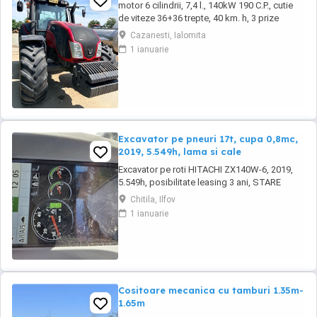
motor 6 cilindrii, 7,4 l., 140kW 190 C.P., cutie
de viteze 36+36 trepte, 40 km. h, 3 prize
hidraulice, 650 65 r 42 spate, 540 65 r 30,
Cazanesti, Ialomita
6.240 ore, an 2013, TVA inclus în preț.
1 ianuarie
Excavator pe pneuri 17t, cupa 0,8mc,
2019, 5.549h, lama si cale
Excavator pe roti HITACHI ZX140W-6, 2019,
5.549h, posibilitate leasing 3 ani, STARE
FOARTE BUNA. Se poate vedea si proba in
Chitila, Ilfov
Chitila , sos de Centura Bucuresti la UTIROM
1 ianuarie
INVEST SRL
Cositoare mecanica cu tamburi 1.35m-
1.65m