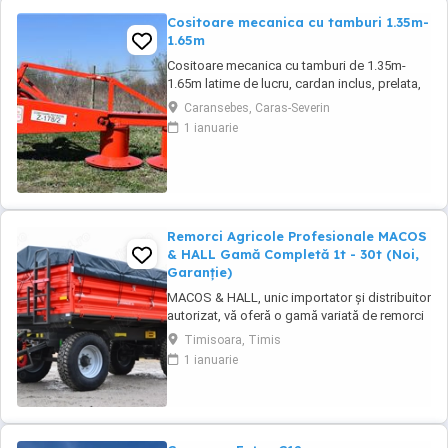
Cositoare mecanica cu tamburi 1.35m-
1.65m
Cositoare mecanica cu tamburi de 1.35m-
1.65m latime de lucru, cardan inclus, prelata,
cheie de cutite Transport in toate judetele
Caransebes, Caras-Severin
1 ianuarie
Remorci Agricole Profesionale MACOS
& HALL Gamă Completă 1t - 30t (Noi,
Garanție)
MACOS & HALL, unic importator și distribuitor
autorizat, vă oferă o gamă variată de remorci
agricole și tehnologice, special concepute
Timisoara, Timis
pentru a răspunde nevoilor fermierilor
1 ianuarie
moderni. Toate produsele noastre sunt
fabricate la standarde europene înalte,
asigurând durabilitate și performanță maximă
în exploatare. Gama ...