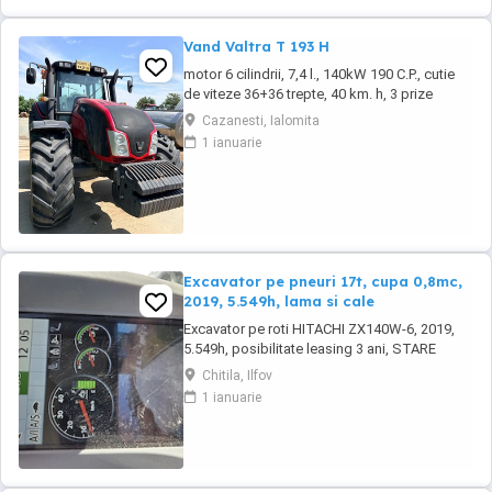
Polonia ...
Vand Valtra T 193 H
motor 6 cilindrii, 7,4 l., 140kW 190 C.P., cutie
de viteze 36+36 trepte, 40 km. h, 3 prize
hidraulice, 650 65 r 42 spate, 540 65 r 30,
Cazanesti, Ialomita
6.240 ore, an 2013, TVA inclus în preț.
1 ianuarie
Excavator pe pneuri 17t, cupa 0,8mc,
2019, 5.549h, lama si cale
Excavator pe roti HITACHI ZX140W-6, 2019,
5.549h, posibilitate leasing 3 ani, STARE
FOARTE BUNA. Se poate vedea si proba in
Chitila, Ilfov
Chitila , sos de Centura Bucuresti la UTIROM
1 ianuarie
INVEST SRL