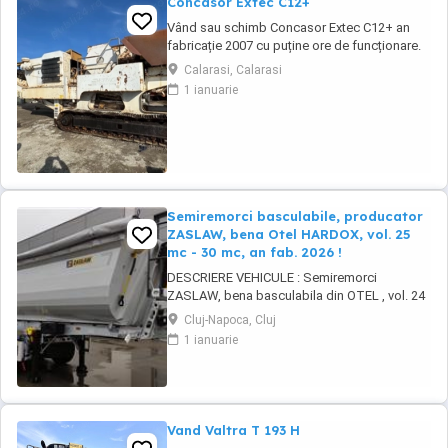
Concasor Extec C12+
Vând sau schimb Concasor Extec C12+ an
fabricație 2007 cu puține ore de funcționare.
Calarasi, Calarasi
1 ianuarie
Semiremorci basculabile, producator
ZASLAW, bena Otel HARDOX, vol. 25
mc - 30 mc, an fab. 2026 !
DESCRIERE VEHICULE : Semiremorci
ZASLAW, bena basculabila din OTEL , vol. 24
mc - 30 mc, (stoc nou 2026 sau in fabricatie
Cluj-Napoca, Cluj
ZASLAW) . DETALII: - Semiremorci
1 ianuarie
basculabile pe 3 axe, bena constructie din
OTEL , sectiune semirotunda, cu basculare pe
partea din spate, - Producator : ZASLAW,
Polonia ...
Vand Valtra T 193 H