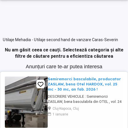
Utilaje Mehadia - Utilaje second hand de vanzare Caras-Severin
Nu am găsit ceea ce cauți.
Selectează categoria și alte
filtre de căutare pentru a eficientiza căutarea
Anunțuri care te-ar putea interesa
Semiremorci basculabile, producator
ZASLAW, bena Otel HARDOX, vol. 25
mc - 30 mc, an fab. 2026 !
DESCRIERE VEHICULE : Semiremorci
ZASLAW, bena basculabila din OTEL , vol. 24
mc - 30 mc, (stoc nou 2026 sau in fabricatie
Cluj-Napoca, Cluj
ZASLAW) . DETALII: - Semiremorci
1 ianuarie
basculabile pe 3 axe, bena constructie din
OTEL , sectiune semirotunda, cu basculare pe
partea din spate, - Producator : ZASLAW,