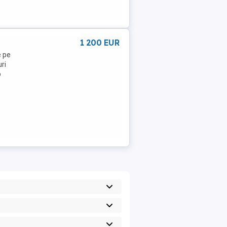
1 200 EUR
e pe
ri
p