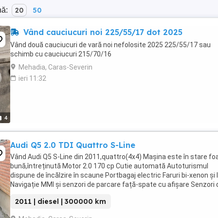
nă:
20
50
Vând cauciucuri noi 225/55/17 dot 2025
Vând două cauciucuri de vară noi nefolosite 2025 225/55/17 sau
schimb cu cauciucuri 215/70/16
Mehadia, Caras-Severin
ieri 11:32
4
Audi Q5 2.0 TDI Quattro S-Line
Vând Audi Q5 S-Line din 2011,quattro(4x4) Mașina este în stare fo
bună,întreținută Motor 2.0 170 cp Cutie automată Autoturismul
dispune de încălzire în scaune Portbagaj electric Faruri bi-xenon și 
Navigație MMI și senzori de parcare față-spate cu afișare Senzori 
ploaie Frână ...
2011 | diesel | 300000 km