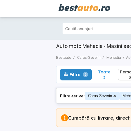
best
auto
.ro
Toate
Perso
Filtre
3
3
3
Auto moto Mehadia - Masini se
Bestauto
Caras-Severin
Mehadia
Au
Toate
Pers
Filtre
3
3
3
Filtre active:
Caras-Severin
Meha
Cumpără cu livrare, direct