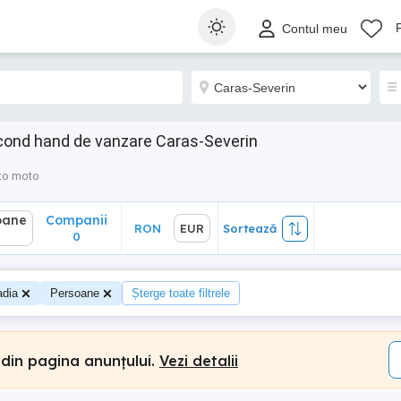
ane
Companii
RON
EUR
Sortează
Contul meu
0
cond hand de vanzare Caras-Severin
to moto
oane
Companii
RON
EUR
Sortează
0
dia
Persoane
Șterge toate filtrele
 din pagina anunțului.
Vezi detalii