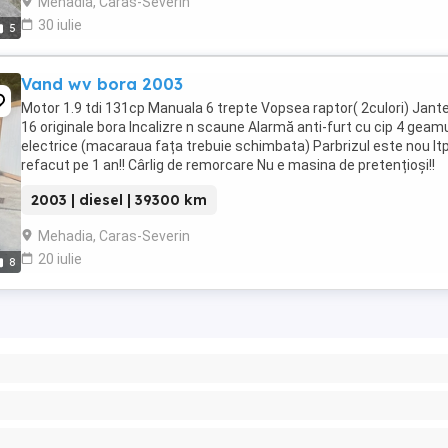
Mehadia, Caras-Severin
30 iulie
5
Vand wv bora 2003
Motor 1.9 tdi 131cp Manuala 6 trepte Vopsea raptor( 2culori) Jant
16 originale bora Incalizre n scaune Alarmă anti-furt cu cip 4 geamu
electrice (macaraua fața trebuie schimbata) Parbrizul este nou It
refacut pe 1 an!! Cârlig de remorcare Nu e masina de pretențioși!!
Navigatie cu bluetooth Prețul ...
2003 | diesel | 39300 km
Mehadia, Caras-Severin
20 iulie
8