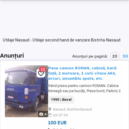
Utilaje Nasaud - Utilaje second hand de vanzare Bistrita-Nasaud
Anunțuri
20
50
Anunțuri pe pagină:
Piese camion ROMAN, cabină, bară
10
față, 2 motoare, 2 cutii viteze AK6,
arcuri, ansamblu spate, etc.
Vând piese pentru camion ROMAN. Cabina
întreagă sau pe bucăți, Piese bord, Parbriz 2
bucăți, Bară fată, Faruri, Motor 2 bucăți,
1990 | diesel
Compresor, Pompa ITO, Radiator 2 bucăți,
Turbosuflantă 2 bucăți, Cutie de viteze AK 6 2
Nasaud, Bistrita-Nasaud
bucăți, Casetă direcție cu dublu circuit, Arcuri
4
azi 07:54
suspensie față 4 bucăți, Arcuri suspensie ...
100 EUR