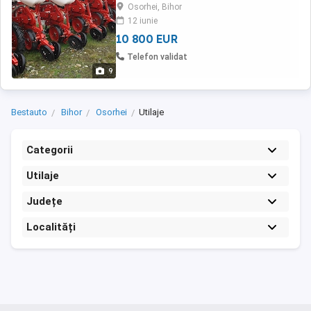
Ceahlau Romania la preturi competitive .
Osorhei, Bihor
Semanatori paioase poloneze noi . Garantie 2
12 iunie
ani .
10 800 EUR
Telefon validat
9
Bestauto
Bihor
Osorhei
Utilaje
Categorii
Utilaje
Județe
Localități