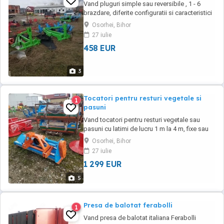
Vand pluguri simple sau reversibile , 1 - 6
brazdare, diferite configuratii si caracteristici
tehnice, preturi bune incepand de la 2.400 lei ,
Osorhei, Bihor
garantie 12 luni
27 iulie
458 EUR
3
Tocatori pentru resturi vegetale si
1
pasuni
Vand tocatori pentru resturi vegetale sau
pasuni cu latimi de lucru 1 m la 4 m, fixe sau
deplasabile hidraulic, preturi bune incepand
Osorhei, Bihor
de la 6.800 lei , garantie 12 luni
27 iulie
1 299 EUR
5
Presa de balotat ferabolli
1
Vand presa de balotat italiana Ferabolli