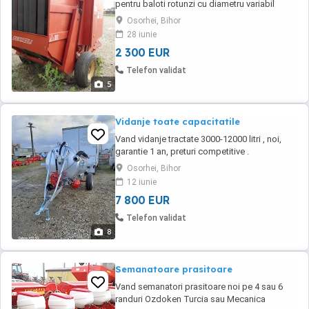
pentru baloti rotunzi cu diametru variabil
reglabi 120 150 cm, stare buna , 2300 euro,
Osorhei, Bihor
negociabil
28 iunie
2 300 EUR
Telefon validat
5
Vidanje toate capacitatile
Vand vidanje tractate 3000-12000 litri , noi,
garantie 1 an, preturi competitive .
Osorhei, Bihor
12 iunie
7 800 EUR
Telefon validat
8
Semanatoare prasitoare
Vand semanatori prasitoare noi pe 4 sau 6
randuri Ozdoken Turcia sau Mecanica