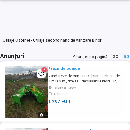
Utilaje Osorhei - Utilaje second hand de vanzare Bihor
Anunțuri
20
50
Anunțuri pe pagină:
Freze de pamant
2
Vand freze de pamant cu latimi de lucru de la
1 m la 3 m , fixe sau deplasabile hidraulic,
preturi bune incepand de la 6.800 lei, garantie
Osorhei, Bihor
12 luni
4 august
1 297 EUR
4