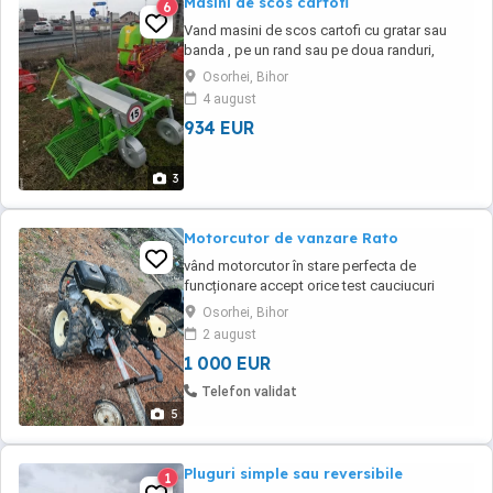
Masini de scos cartofi
6
Vand masini de scos cartofi cu gratar sau
banda , pe un rand sau pe doua randuri,
preturi bune incepand de la 4.900 lei, garantie
Osorhei, Bihor
12 luni
4 august
934 EUR
3
Motorcutor de vanzare Rato
vând motorcutor în stare perfecta de
funcționare accept orice test cauciucuri
aproape noi
Osorhei, Bihor
2 august
1 000 EUR
Telefon validat
5
Pluguri simple sau reversibile
1