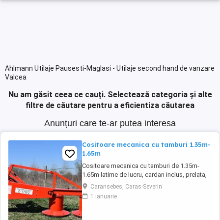
Ahlmann Utilaje Pausesti-Maglasi - Utilaje second hand de vanzare
Valcea
Nu am găsit ceea ce cauți.
Selectează categoria și alte
filtre de căutare pentru a eficientiza căutarea
Anunțuri care te-ar putea interesa
Cositoare mecanica cu tamburi 1.35m-
1.65m
Cositoare mecanica cu tamburi de 1.35m-
1.65m latime de lucru, cardan inclus, prelata,
cheie de cutite Transport in toate judetele
Caransebes, Caras-Severin
1 ianuarie