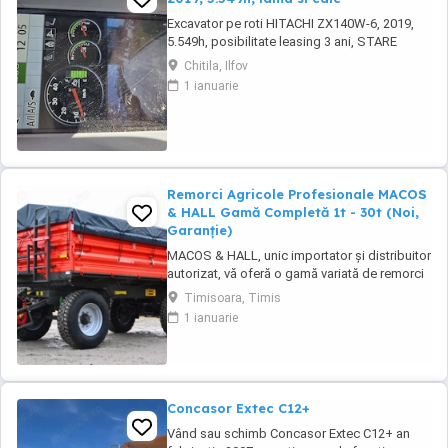
Excavator pe roti HITACHI ZX140W-6, 2019,
5.549h, posibilitate leasing 3 ani, STARE
FOARTE BUNA. Se poate vedea si proba in
Chitila, Ilfov
Chitila , sos de Centura Bucuresti la UTIROM
1 ianuarie
INVEST SRL
Remorci Agricole Profesionale MACOS
& HALL Gamă Completă 1t - 30t (Noi,
Garanție)
MACOS & HALL, unic importator și distribuitor
autorizat, vă oferă o gamă variată de remorci
agricole și tehnologice, special concepute
Timisoara, Timis
pentru a răspunde nevoilor fermierilor
1 ianuarie
moderni. Toate produsele noastre sunt
fabricate la standarde europene înalte,
asigurând durabilitate și performanță maximă
în exploatare. Gama ...
Concasor Extec C12+
Vând sau schimb Concasor Extec C12+ an