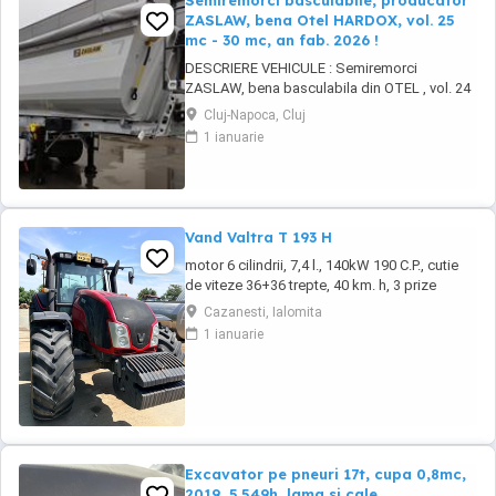
Semiremorci basculabile, producator
ZASLAW, bena Otel HARDOX, vol. 25
mc - 30 mc, an fab. 2026 !
DESCRIERE VEHICULE : Semiremorci
ZASLAW, bena basculabila din OTEL , vol. 24
mc - 30 mc, (stoc nou 2026 sau in fabricatie
Cluj-Napoca, Cluj
ZASLAW) . DETALII: - Semiremorci
1 ianuarie
basculabile pe 3 axe, bena constructie din
OTEL , sectiune semirotunda, cu basculare pe
partea din spate, - Producator : ZASLAW,
Polonia ...
Vand Valtra T 193 H
motor 6 cilindrii, 7,4 l., 140kW 190 C.P., cutie
de viteze 36+36 trepte, 40 km. h, 3 prize
hidraulice, 650 65 r 42 spate, 540 65 r 30,
Cazanesti, Ialomita
6.240 ore, an 2013, TVA inclus în preț.
1 ianuarie
Excavator pe pneuri 17t, cupa 0,8mc,
2019, 5.549h, lama si cale