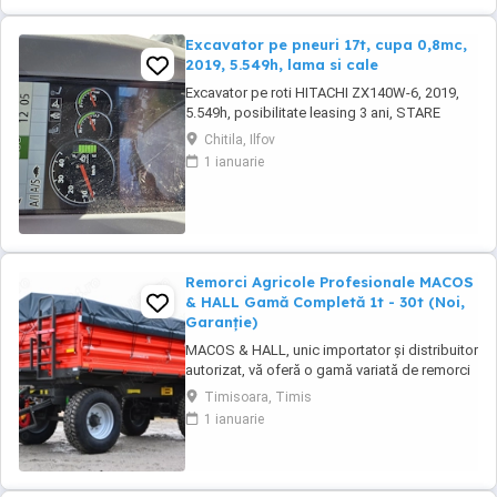
Excavator pe pneuri 17t, cupa 0,8mc,
2019, 5.549h, lama si cale
Excavator pe roti HITACHI ZX140W-6, 2019,
5.549h, posibilitate leasing 3 ani, STARE
FOARTE BUNA. Se poate vedea si proba in
Chitila, Ilfov
Chitila , sos de Centura Bucuresti la UTIROM
1 ianuarie
INVEST SRL
Remorci Agricole Profesionale MACOS
& HALL Gamă Completă 1t - 30t (Noi,
Garanție)
MACOS & HALL, unic importator și distribuitor
autorizat, vă oferă o gamă variată de remorci
agricole și tehnologice, special concepute
Timisoara, Timis
pentru a răspunde nevoilor fermierilor
1 ianuarie
moderni. Toate produsele noastre sunt
fabricate la standarde europene înalte,
asigurând durabilitate și performanță maximă
în exploatare. Gama ...