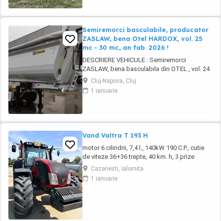
Semiremorci basculabile, producator
ZASLAW, bena Otel HARDOX, vol. 25
mc - 30 mc, an fab. 2026 !
DESCRIERE VEHICULE : Semiremorci
ZASLAW, bena basculabila din OTEL , vol. 24
mc - 30 mc, (stoc nou 2026 sau in fabricatie
Cluj-Napoca, Cluj
ZASLAW) . DETALII: - Semiremorci
1 ianuarie
basculabile pe 3 axe, bena constructie din
OTEL , sectiune semirotunda, cu basculare pe
partea din spate, - Producator : ZASLAW,
Polonia ...
Vand Valtra T 193 H
motor 6 cilindrii, 7,4 l., 140kW 190 C.P., cutie
de viteze 36+36 trepte, 40 km. h, 3 prize
hidraulice, 650 65 r 42 spate, 540 65 r 30,
Cazanesti, Ialomita
6.240 ore, an 2013, TVA inclus în preț.
1 ianuarie