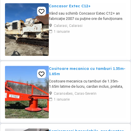
Concasor Extec C12+
Vând sau schimb Concasor Extec C12+ an
fabricație 2007 cu puține ore de funcționare.
Calarasi, Calarasi
1 ianuarie
Cositoare mecanica cu tamburi 1.35m-
1.65m
Cositoare mecanica cu tamburi de 1.35m-
1.65m latime de lucru, cardan inclus, prelata,
cheie de cutite Transport in toate judetele
Caransebes, Caras-Severin
1 ianuarie